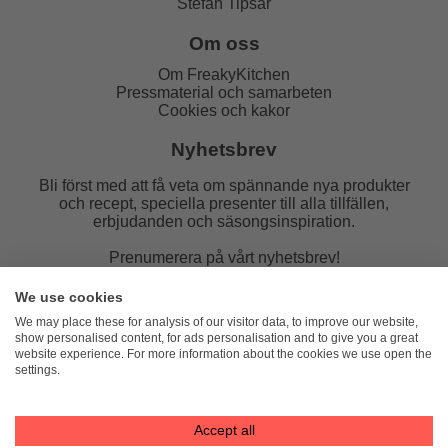
Stefan Tipsar
Om oss
Om FreakyKitchen
Pressmaterial och samarbeten
Cookies och kakor
Nyhetsbrev
Bli först med att få veta om spännande nya produkter
och recept, speciella presenter till alla tillfällen,
erbjudanden och säsongsinspiration.
Prenumerera på vårt nyhetsbrev!
E-post:
We use cookies
We may place these for analysis of our visitor data, to improve our website,
show personalised content, for ads personalisation and to give you a great
website experience. For more information about the cookies we use open the
settings.
FreakyKitchen
hello@freakykitchen.se
Telefon:
076-217 78 58 (mejla helst)
Accept all