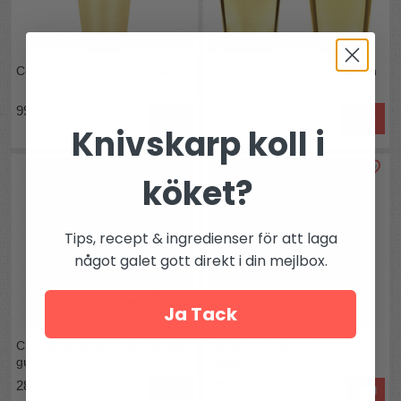
Cocktail-shaker guld parisian
Boston-shaker guld Tin on Tin
999 kr
958 kr
Köp
Köp
Knivskarp koll i
köket?
Tips, recept & ingredienser för att laga
något galet gott direkt i din mejlbox.
Ja Tack
Champagnekylare hink vintage
Barsked trident 30 cm rostfri
guld
Speakeasy
2810 kr
299 kr
Köp