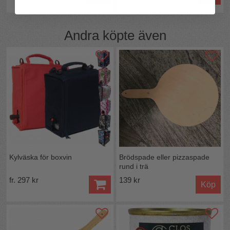
Andra köpte även
Kylväska för boxvin
Brödspade eller pizzaspade
rund i trä
fr. 297 kr
139 kr
Köp