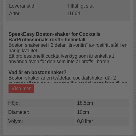
Leveranstid:
Tillfälligt slut
Artnr:
11664
SpeakEasy Boston-shaker for Cocktails
BarProfessionals rostfri helmetall
Boston shaker set i 2 delar "tin-ontin" av rostfritt stål i en
härlig kvalitet.
Ett professionellt cocktailverktyg som är enkelt att
använda även för den som inte är proffs i baren.
Vad är en bostonshaker?
Boston-shaker är en tvådelad cocktailshaker där 2
muggar eller glas av något olika storlek sätts ihop till en
Visa mer
shaker.
Den dubbla shakern är populär bland professionella
bartenders, bestående av en större metallbägare och en
Höjd:
18,5cm
mindre del (ofta ett glas eller en mindre metallbägare).
Den är känd för sin enkla, flexibla och snabba hantering
Diameter:
10cm
jämfört med tredelade "cobbler"-shakers.
Volym:
0,8 liter
Kännetecken och fördelar:
Två delar:
En metallbägare och en matchande del (ofta