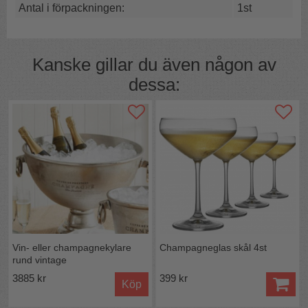
Antal i förpackningen:
1st
Kanske gillar du även någon av
dessa:
Även om namnet är champagne-cooler bowl eller coolie
funkar den precis lika bra att fylla med ölflaskor,
vinflaskor eller läsk. En annorlunda och exklusiv kylare.
Vin- eller champagnekylare
Champagneglas skål 4st
Perfekt wine cooler för att kyla så väl vin- som
rund vintage
champagneflaskor.
TIPS! När du inte har flaskor i vinskålen kan den fyllas
3885 kr
399 kr
Köp
med frukt eller blommor.