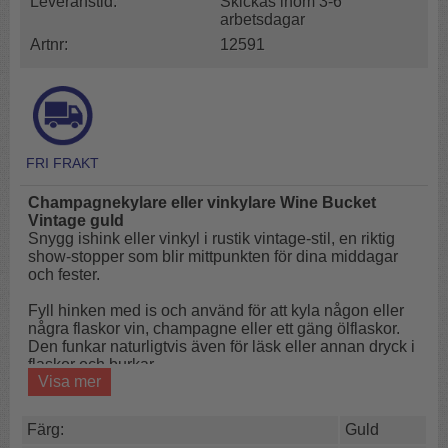
Leveranstid:
Skickas inom 3-6
arbetsdagar
Artnr:
12591
Champagnekylare eller vinkylare Wine Bucket
Vintage guld
Snygg ishink eller vinkyl i rustik vintage-stil, en riktig
show-stopper som blir mittpunkten för dina middagar
och fester.
Fyll hinken med is och använd för att kyla någon eller
några flaskor vin, champagne eller ett gäng ölflaskor.
Den funkar naturligtvis även för läsk eller annan dryck i
flaskor och burkar.
Visa mer
På filmen ser du hinken i silver.
Färg:
Guld