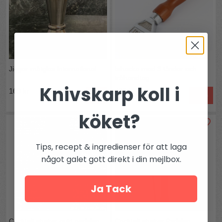
Jigger mätglas International
Ishacka med 3 tänder och
trähandtag
Knivskarp koll i
169 kr
499 kr
Köp
köket?
Tips, recept & ingredienser för att laga
något galet gott direkt i din mejlbox.
Ja Tack
Cocktail-shaker guld parisian
Cocktail-shaker Parisian