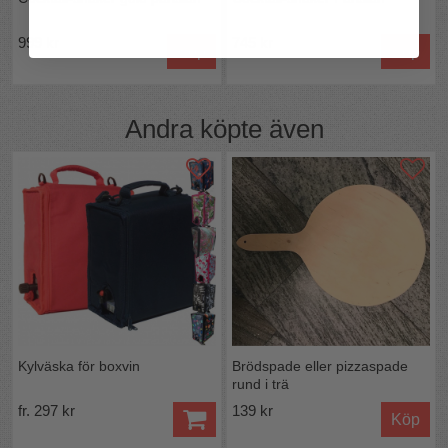
999 kr
745 kr
Köp
Köp
Andra köpte även
Kylväska för boxvin
Brödspade eller pizzaspade
rund i trä
fr. 297 kr
139 kr
Köp