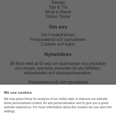
Recept
Tips & Trix
Mixat & Maxat
Stefan Tipsar
Om oss
Om FreakyKitchen
Pressmaterial och samarbeten
Cookies och kakor
Nyhetsbrev
Bli först med att få veta om spännande nya produkter
och recept, speciella presenter till alla tillfällen,
erbjudanden och säsongsinspiration.
Prenumerera på vårt nyhetsbrev!
E-post:
We use cookies
We may place these for analysis of our visitor data, to improve our website,
show personalised content, for ads personalisation and to give you a great
website experience. For more information about the cookies we use open the
settings.
FreakyKitchen
hello@freakykitchen.se
Telefon: