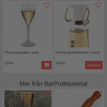
Mått:
Längs:
32 cm
Bredd:
25 cm
Höjd:
25 cm
Färg:
Guld / mässing
Material
: Gjuten i aluminium
Diskas för hand, tål inte maskindisk
Champagneglas i plast
Champagneförslutare 2-pack
118 kr
149 kr
Bevaka
Mer från
BarProfessional