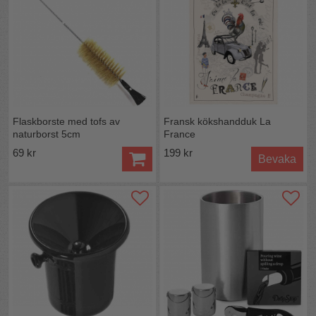
Nu kan diskkulorna rengöras under vattenkranen eller i
diskbaljan utan att de rinner ut i avloppet. Använd helst
inte diskmedel då det kan lämna smak efter sig. Kulorna
förvaras i behålllaren tills att det är dags för nästa
användning.
Flaskborste med tofs av
Fransk kökshandduk La
naturborst 5cm
France
69 kr
199 kr
Bevaka