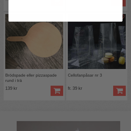
Köp
Brödspade eller pizzaspade
Cellofanpåsar nr 3
rund i trä
139 kr
fr. 39 kr