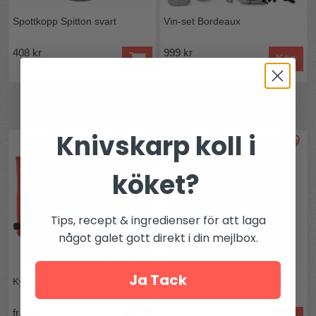
Spottkopp Spitton svart
Vin-set Bordeaux
408 kr
999 kr
Köp
Andra köpte även
Knivskarp koll i
köket?
Tips, recept & ingredienser för att laga
något galet gott direkt i din mejlbox.
Ja Tack
Kylväska för boxvin
Spjälka flexibel 40 cm
fr. 297 kr
79 kr