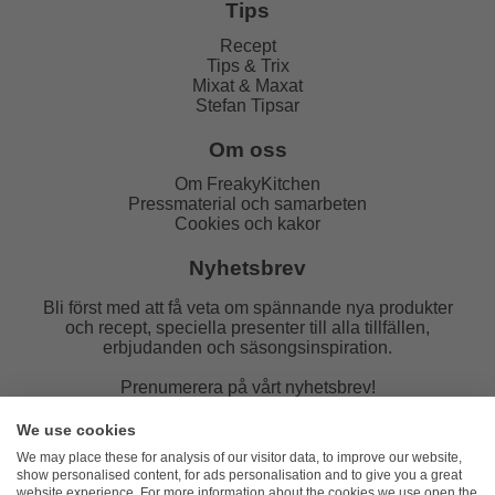
Tips
Recept
Tips & Trix
Mixat & Maxat
Stefan Tipsar
Om oss
Om FreakyKitchen
Pressmaterial och samarbeten
Cookies och kakor
Nyhetsbrev
Bli först med att få veta om spännande nya produkter
och recept, speciella presenter till alla tillfällen,
erbjudanden och säsongsinspiration.
Prenumerera på vårt nyhetsbrev!
E-post:
We use cookies
We may place these for analysis of our visitor data, to improve our website,
show personalised content, for ads personalisation and to give you a great
website experience. For more information about the cookies we use open the