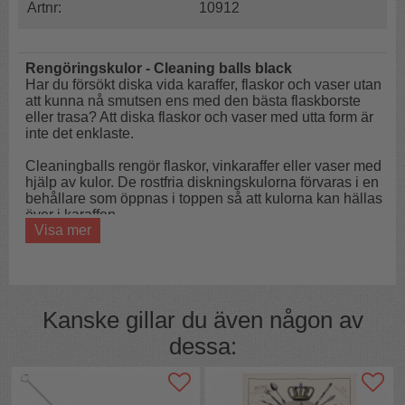
Artnr:
10912
Rengöringskulor - Cleaning balls black
Har du försökt diska vida karaffer, flaskor och vaser utan
att kunna nå smutsen ens med den bästa flaskborste
eller trasa? Att diska flaskor och vaser med utta form är
inte det enklaste.
Cleaningballs rengör flaskor, vinkaraffer eller vaser med
hjälp av kulor. De rostfria diskningskulorna förvaras i en
behållare som öppnas i toppen så att kulorna kan hällas
över i karaffen.
Visa mer
Tvättkulor löser upp kalk och smuts när du försiktigt
skakar runt. Efter avslutad rengöring återförslut den
svarta kul-behållaren upptill och öppnas i botten.
Kulorna kan då hällsa tillbaka i behållaren som försluts.
Kanske gillar du även någon av
Rengör där du inte kommer åt
dessa:
Får bort avlagringar
Återanvändbara