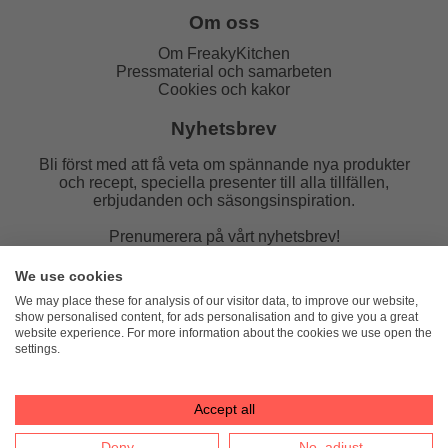
Om oss
Om FreakyKitchen
Pressmaterial och samarbeten
Cookies och kakor
Nyhetsbrev
Bli först med att få veta om spännande nya produkter
och recept, speciella presenter till alla tillfällen,
erbjudanden och säsongsinspiration.
Prenumerera på vårt nyhetsbrev!
E-post:
We use cookies
We may place these for analysis of our visitor data, to improve our website,
show personalised content, for ads personalisation and to give you a great
website experience. For more information about the cookies we use open the
settings.
FreakyKitchen
hello@freakykitchen.se
Telefon:
076-217 78 58 (mejla helst)
Accept all
Deny
No, adjust