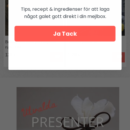
Tips, recept & ingredienser för att laga
något galet gott direkt i din mejlbox.
Ja Tack
Brödspade eller pizzaspade
Cellofanpåsar nr 3
rund i trä
139 kr
fr. 39 kr