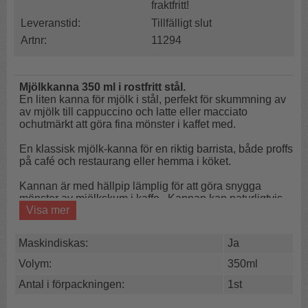
fraktfritt!
Leveranstid:
Tillfälligt slut
Artnr:
11294
Mjölkkanna 350 ml i rostfritt stål.
En liten kanna för mjölk i stål, perfekt för skummning av
av mjölk till cappuccino och latte eller macciato
ochutmärkt att göra fina mönster i kaffet med.
En klassisk mjölk-kanna för en riktig barrista, både proffs
på café och restaurang eller hemma i köket.
Kannan är med hällpip lämplig för att göra snygga
mönster av mjölkskum i kaffe. Kannan kan naturligtvis
Visa mer
även användas som en helt vanlig gräddkanna eller
mjölkkanna.
Maskindiskas:
Ja
Diskas med varmt vatten och diskmedel före första
användning.
Volym:
350ml
Antal i förpackningen:
1st