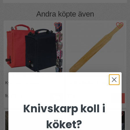
Andra köpte även
Kylväska för boxvin
Spjälka flexibel 40 cm
fr. 297 kr
79 kr
Köp
Knivskarp koll i
köket?