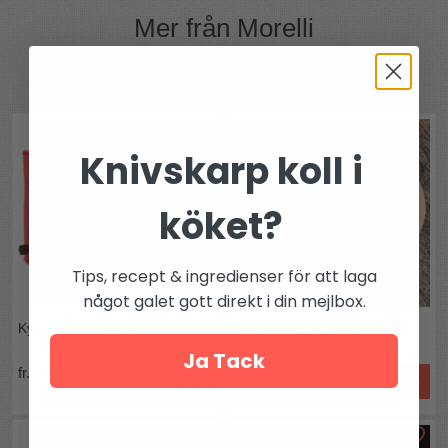
Mer från
Morelli
Andra köpte även
Knivskarp koll i
köket?
Tips, recept & ingredienser för att laga
något galet gott direkt i din mejlbox.
Kylväska för boxvin
Brödspade eller pizzaspade
rund i trä
Ja Tack
fr. 297 kr
139 kr
Köp