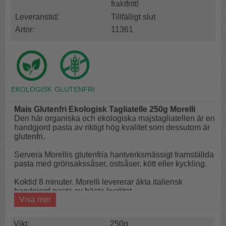
fraktfritt!
Leveranstid:
Tillfälligt slut
Artnr:
11361
Mais Glutenfri Ekologisk Tagliatelle 250g Morelli
Den här organiska och ekologiska majstagliatellen är en
handgjord pasta av riktigt hög kvalitet som dessutom är
glutenfri.
Servera Morellis glutenfria hantverksmässigt framställda
pasta med grönsakssåser, ostsåser, kött eller kyckling.
Koktid 8 minuter.
Morelli
levererar äkta italiensk
handgjord pasta av bästa kvalitet.
Visa mer
Min erfarenhet av glutenfri pasta är att den ofta är klistrig,
mjuk och inte alls som pasta på durumvete. Den här
Vikt:
250g