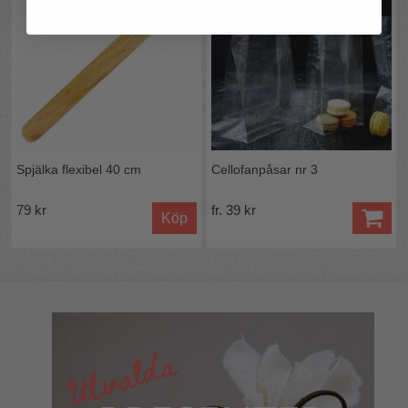
Spjälka flexibel 40 cm
Cellofanpåsar nr 3
79 kr
fr. 39 kr
Köp