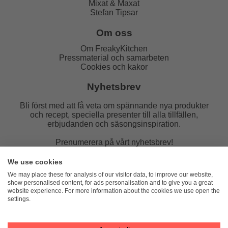
Mixat & Maxat
Stefan Tipsar
Om oss
Om FreakyKitchen
Pressmaterial och samarbeten
Cookies och kakor
Nyhetsbrev
Bli först med att få veta om spännande nya produkter
och recept, speciella presenter till alla tillfällen,
erbjudanden och säsongsinspiration.
Prenumerera på vårt nyhetsbrev!
E-post:
We use cookies
We may place these for analysis of our visitor data, to improve our website,
show personalised content, for ads personalisation and to give you a great
website experience. For more information about the cookies we use open the
settings.
FreakyKitchen
hello@freakykitchen.se
Telefon:
076-217 78 58 (mejla helst)