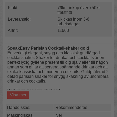
Frakt:
79kr - inköp över 750kr
fraktfritt!
Leveranstid:
Skickas inom 3-6
arbetsdagar
Artnr:
11663
SpeakEasy Parisian Cocktail-shaker gold
En verkligt elegant, snygg och klassisk guldfärgad
cocktailshaker. Shaker för drinkar och cocktails är en
perfekt lyxig gyllene present till dig själv eller till någon
annan som gillar att servera spännande drinkar och att
skaka klassiska och moderna cocktails. Guldpläterad 2
delad parisian shaker för snygg skakning av undrebara
drinkar och cocktails.
Vad är en parisian shaker?
Visa mer
En Parisian shaker eller fransk shaker är en elegant,
tvådelad cocktailshaker i metall som kombinerar formen
av en 3-delad shaker med funktionen hos en Boston
Handdiskas:
Rekommenderas
shaker.
Den saknar inbyggd sil, vilket kräver en separat cocktail-
Maskindiskas:
Nej