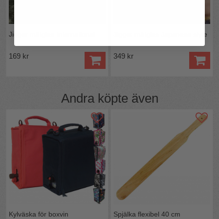
Jigger mätglas International
Jigger mätglas Japanese style
169 kr
349 kr
Andra köpte även
Kylväska för boxvin
Spjälka flexibel 40 cm