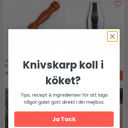
Knivskarp koll i
Ishacka med 3 tänder och
Cocktail-shaker Parisian
trähandtag
499 kr
745 kr
Köp
Köp
köket?
Tips, recept & ingredienser för att laga
något galet gott direkt i din mejlbox.
Ja Tack