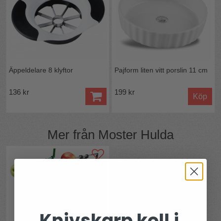
Svenskt hantverk av hög kvalitet.
Äppeltorken säljs omonterad.
Enkel montering utan lim.
Pinnarna diskas i ljummet vatten.
Apelstapeln är designad i Sverige.
Äppeltorken tillverkas i Järna i Sverige.
Levereras omonterad, förpackad i ett papprör.
Äppeldelare 8 klyftor
Pajform liten vitt porslin 11 cm
136 kr
199 kr
Köp
Mer från
Moster Hulda
Knivskarp koll i