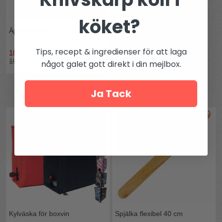
köket?
Äppelskalare
Tips, recept & ingredienser för att laga
185 kr
199 kr
något galet gott direkt i din mejlbox.
Ja Tack
Andra köpte även
Kylväska för boxvin
Spjälka flexibel 40 cm