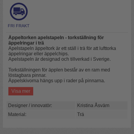
Äppeltorken apelstapeln - torkställning för
äppelringar i trä
Apelstapeln äppeltork är ett ställ i trä för att lufttorka
äppelringar eller äppelchips.
Apelstapeln är designad och tillverkad i Sverige.
Torkställningen för äpplen består av en ram med
löstagbara pinnar.
Äppelskivorna hängs upp i rader på pinnarna.
Visa mer
Att lufttorka äppelringar är ett klassiskt och mycket enkelt
och hållbart sätt att ta vara på äpplen.
Resultatet blir goda och nyttiga aningen sega
Designer / innovatör:
Kristina Åsvärn
äppelringar.
Material:
Trä
Så här gör man:
Skölj äpplena. Skiva och kärna ur äpplet med hjälp av
Moder Huldas äppelsvarv för att få lagom tjocka skivor i