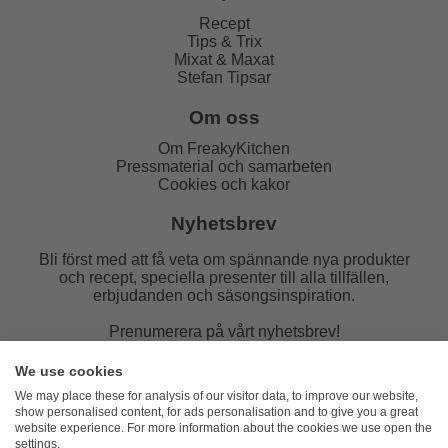
Recept
Tips & Trix
Mixat & Maxat
Stefan Tipsar
Om oss
Om FreakyKitchen
Pressmaterial och samarbeten
Cookies och kakor
Nyhetsbrev
Bli först med att få veta om spännande nya produkter
och recept, speciella presenter till alla tillfällen,
erbjudanden och säsongsinspiration.
Prenumerera på vårt nyhetsbrev!
E-post:
We use cookies
We may place these for analysis of our visitor data, to improve our website,
show personalised content, for ads personalisation and to give you a great
website experience. For more information about the cookies we use open the
settings.