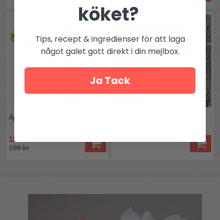
köket?
Tips, recept & ingredienser för att laga
något galet gott direkt i din mejlbox.
Ja Tack
Äppelskalare
Smörgåsplatta i ekträ 4-pack
185 kr
225 kr
199 kr