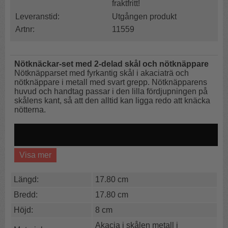
fraktfritt!
Leveranstid:
Utgången produkt
Artnr:
11559
Nötknäckar-set med 2-delad skål och nötknäppare
Nötknäpparset med fyrkantig skål i akaciaträ och
nötknäppare i metall med svart grepp. Nötknäpparens
huvud och handtag passar i den lilla fördjupningen på
skålens kant, så att den alltid kan ligga redo att knäcka
nötterna.
Visa mer
Längd:
17.80 cm
Bredd:
17.80 cm
Höjd:
8 cm
Akacia i skålen metall i