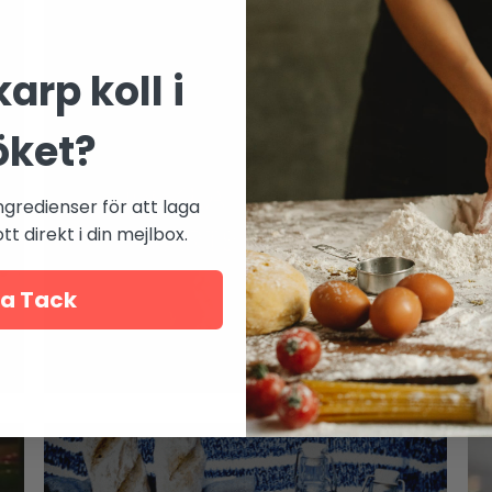
arp koll i
öket?
ngredienser för att laga
t direkt i din mejlbox.
a Tack