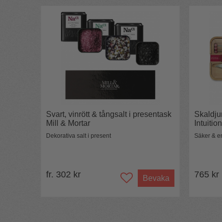
Svart, vinrött & tångsalt i presentask
Skaldju
Mill & Mortar
Intuitio
Dekorativa salt i present
Säker & e
fr. 302 kr
765 kr
Bevaka