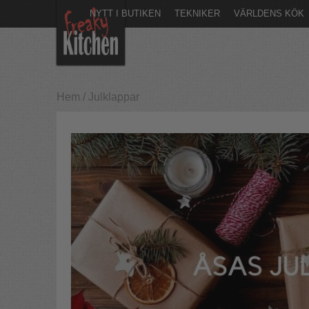
NYTT I BUTIKEN
TEKNIKER
VÄRLDENS KÖK
Hem
/
Julklappar