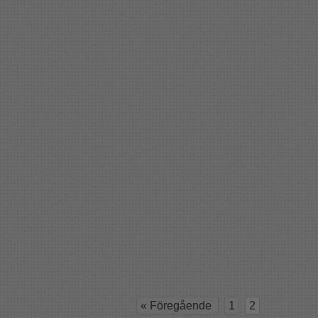
«
Föregående
1
2