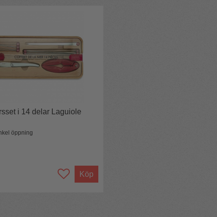
rsset i 14 delar Laguiole
n
nkel öppning
Köp