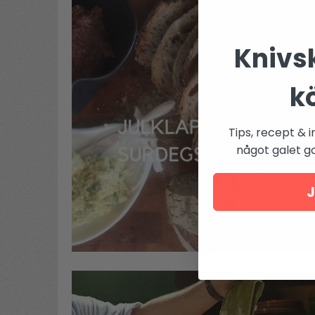
Knivsk
k
Tips, recept & i
något galet got
J