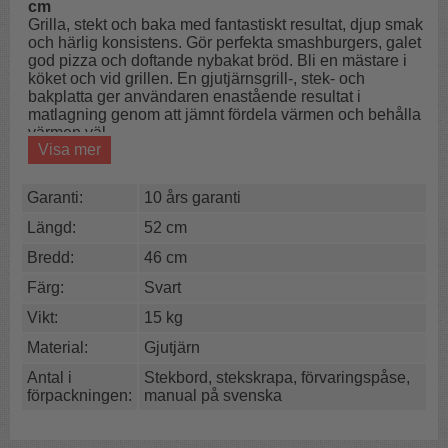
cm
Grilla, stekt och baka med fantastiskt resultat, djup smak
och härlig konsistens. Gör perfekta smashburgers, galet
god pizza och doftande nybakat bröd. Bli en mästare i
köket och vid grillen. En gjutjärnsgrill-, stek- och
bakplatta ger användaren enastående resultat i
matlagning genom att jämnt fördela värmen och behålla
värmen väl.
Visa mer
Maten blir saftigare och får en härlig stekyta, samtidigt
som det är enkelt att rengöra och underhålla plattan.
Garanti:
10 års garanti
Stekplattan är en investering för generationer med
naturlig non-stick yta som gör matlagningen enklare och
Längd:
52 cm
ger förstklassig smak till varje måltid. Stålet är inbränt,
Bredd:
46 cm
färdigt att användas och kan till och med läggas direkt
på spisen.
Färg:
Svart
Stekbord King är det största av våra stekbord. Storleken
Vikt:
15 kg
gör att den passar utmärkt för det stora sällskapet eller
Material:
Gjutjärn
när du vill variera med flera stekytor. King är särskilt
utformad för att täcka alla fyra spisplattor eller
Antal i
Stekbord, stekskrapa, förvaringspåse,
motsvarande på en normalstor spis.
förpackningen:
manual på svenska
Stekhällen fungerar såklart även på utomhusgrillen eller
över en öppen eld. Tack vare stekbordets godstjocklek
och gjutjärnets egenskaper lagras och fördelas värmen