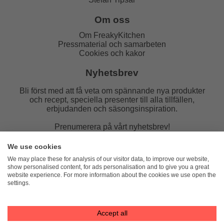
Om oss
Om FreakyKitchen
Pressmaterial och samarbeten
Cookies och kakor
Nyhetsbrev
Bli först med att få veta om spännande nya produkter
och recept, speciella presenter till alla tillfällen,
erbjudanden och säsongsinspiration.
Prenumerera på vårt nyhetsbrev!
E-post:
We use cookies
We may place these for analysis of our visitor data, to improve our website,
show personalised content, for ads personalisation and to give you a great
website experience. For more information about the cookies we use open the
settings.
FreakyKitchen
hello@freakykitchen.se
Telefon:
076-217 78 58 (mejla helst)
Accept all