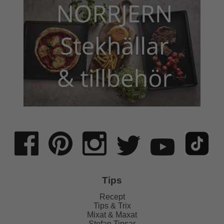
Tips
Recept
Tips & Trix
Mixat & Maxat
Stefan Tipsar