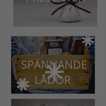
många känner nog till att gjutjärn med tiden bara blir
bättre och bättre att laga mat i. Underhåller man
gjutjärnet rätt så kommer den naturliga anti-stick-ytan
som bildas att bestå. Med stekhäll Original har vi
kombinerat fördelarna med en traditionell
gjutjärnsstekpanna med ett modernt stekbord. Läs gärna
mer om hur man underhåller sitt stekbord i vår guide.
KAN JAG ANVÄNDA STEKBORD AV GJUTJÄRN I
EN UGN?
Stekborden är designad för att perfekt passa i ugn, på
spisen, på grillen eller över öppen eld.