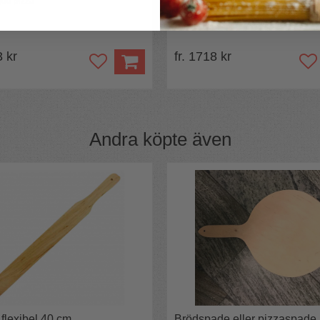
god pizza
Smasha inne & ute, på grillen, elden,
eller i ugnen.
3 kr
fr. 1718 kr
Andra köpte även
 flexibel 40 cm
Brödspade eller pizzaspade 