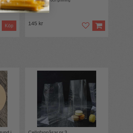
 spisen
För servering och grillning
145 kr
Köp
rund i
Cellofanpåsar nr 3