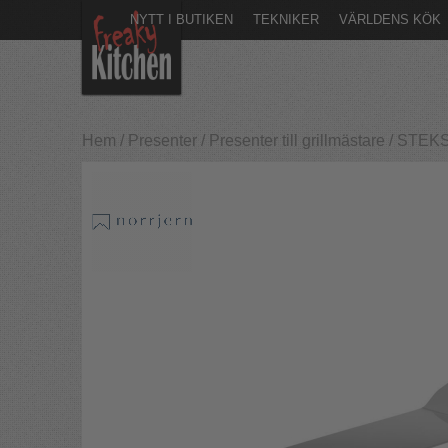
NYTT I BUTIKEN
TEKNIKER
VÄRLDENS KÖK
Hem
/
Presenter
/
Presenter till grillmästare
/
STEKSPA