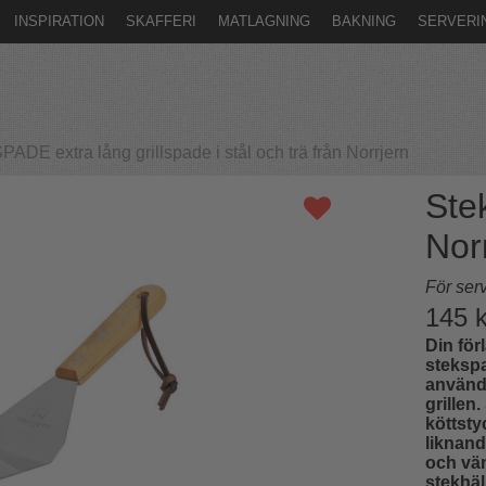
INSPIRATION
SKAFFERI
MATLAGNING
BAKNING
SERVERI
DE extra lång grillspade i stål och trä från Norrjern
Ste
Nor
För serv
145
k
Din för
stekspa
användn
grillen
köttsty
liknand
och vä
stekhäl