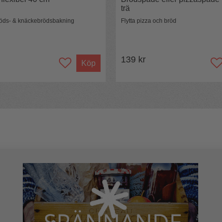
trä
bröds- & knäckebrödsbakning
Flytta pizza och bröd
139 kr
Köp