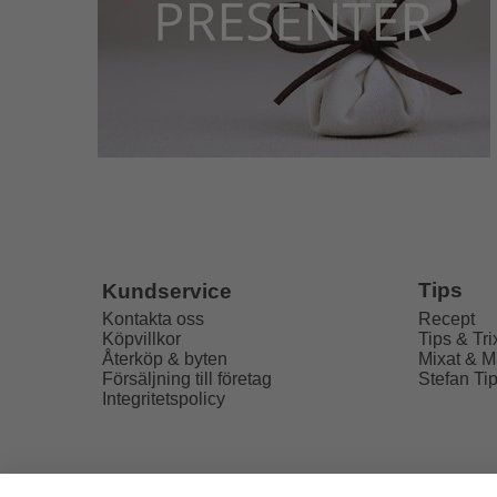
Tips
Kundservice
Recept
Kontakta oss
Tips & Tri
Köpvillkor
Mixat & M
Återköp & byten
Stefan Ti
Försäljning till företag
Integritetspolicy