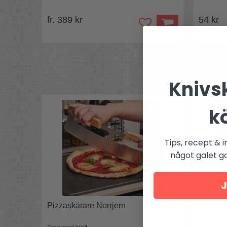
fr. 389 kr
54 kr
Knivsk
k
Tips, recept & i
något galet got
J
Pizzaskärare Norrjern
Norrjer