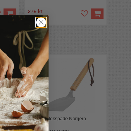
279 kr
348 kr
t
Japansk stekspade Norrjern