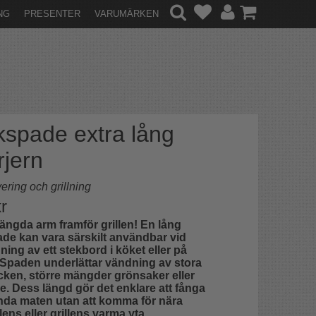
NG
PRESENTER
VARUMÄRKEN
kspade extra lång
rjern
ering och grillning
r
längda arm framför grillen! En lång
de kan vara särskilt användbar vid
ing av ett stekbord i köket eller på
. Spaden underlättar vändning av stora
cken, större mängder grönsaker eller
e. Dess längd gör det enklare att fånga
nda maten utan att komma för nära
lens eller grillens varma yta.