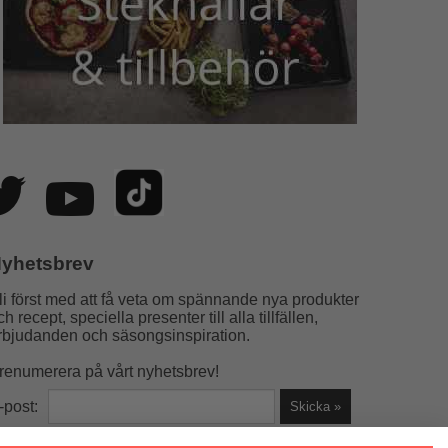
yhetsbrev
li först med att få veta om spännande nya produkter
ch recept, speciella presenter till alla tillfällen,
rbjudanden och säsongsinspiration.
renumerera på vårt nyhetsbrev!
-post: