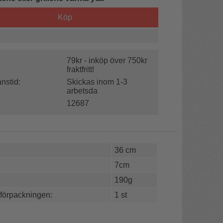
Köp
79kr - inköp över 750kr
fraktfritt!
nstid:
Skickas inom 1-3
arbetsda
12687
36 cm
7cm
190g
 förpackningen:
1 st