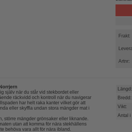
Frakt:
Levera
Artnr:
 Norrjern
Längd:
g själv när du står vid stekbordet eller
ende räckvidd och kontroll när du navigerar
Bredd:
lspaden har helt raka kanter vilket gör att
Vikt:
nda eller skyffla undan stora mängder mat i
Antal i
n, större mängder grönsaker eller liknande.
maten utan att komma för nära stekhällens
te behöva vara allt för nära ibland.