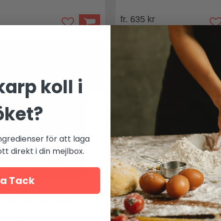
fr. 635 kr
Mer från
Norrjern
arp koll i
öket?
ngredienser för att laga
t direkt i din mejlbox.
a Tack
n Gourmet pizza-paket
Norrjern original smash-pake