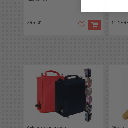
Dela med kraft
För galet 
265 kr
fr. 166
Kylväska för boxvin
Spjälka