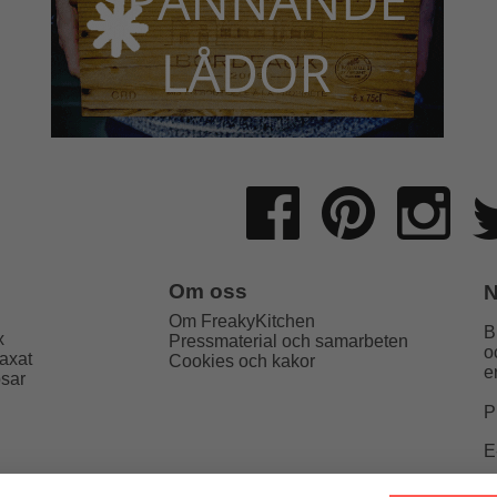
Om oss
N
Om FreakyKitchen
B
x
Pressmaterial och samarbeten
o
axat
Cookies och kakor
e
psar
P
E