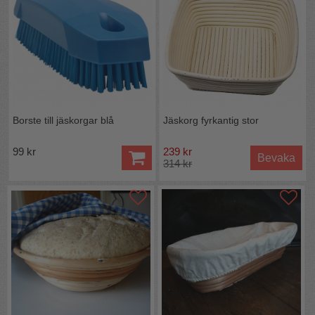
Borste till jäskorgar blå
Jäskorg fyrkantig stor
99 kr
239 kr
Bevaka
314 kr