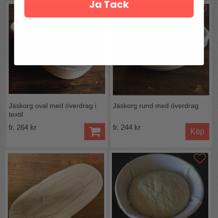
Ja Tack
Jäskorg oval med överdrag i
Jäskorg rund med överdrag
textil
fr. 264 kr
fr. 244 kr
Köp