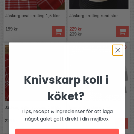
Jäskorg oval i rotting 1,5 liter
Jäskorg i rotting rund stor
199 kr
229 kr
239 kr
Knivskarp koll i
köket?
Jäskorg rotting avlång 1,8 liter
Borste till jäskorgar vit
Tips, recept & ingredienser för att laga
något galet gott direkt i din mejlbox.
229 kr
99 kr