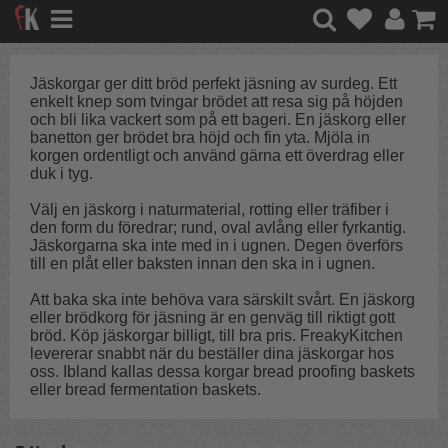
Jäskorgar ger ditt bröd perfekt jäsning av surdeg. Ett
enkelt knep som tvingar brödet att resa sig på höjden
och bli lika vackert som på ett bageri. En jäskorg eller
banetton ger brödet bra höjd och fin yta. Mjöla in
korgen ordentligt och använd gärna ett överdrag eller
duk i tyg.
Välj en jäskorg i naturmaterial, rotting eller träfiber i
den form du föredrar; rund, oval avlång eller fyrkantig.
Jäskorgarna ska inte med in i ugnen. Degen överförs
till en plåt eller baksten innan den ska in i ugnen.
Att baka ska inte behöva vara särskilt svårt. En jäskorg
eller brödkorg för jäsning är en genväg till riktigt gott
bröd. Köp jäskorgar billigt, till bra pris. FreakyKitchen
levererar snabbt när du beställer dina jäskorgar hos
oss. Ibland kallas dessa korgar
bread proofing baskets
eller bread fermentation baskets.