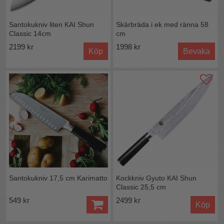
Mått:
Bladlängd 20 cm handtag 12,6 cm.
Skötselråd:
Diskas med fördel för hand.
Santokukniv liten KAI Shun
Skärbräda i ek med ränna 58
Skölj av kniven direkt, använd gärna handdiskmedel,
Classic 14cm
cm
torka av kniven noga efter rengöring.
Förvaring:
Gärna på magnetlist eller i knivblock för att
2199 kr
1998 kr
Köp
Bevaka
behålla skärpan.
Underhåll:
Förslagsvis med porslinsbryne,
diamantbryne eller slipsten.
Alla knivar i KAI:S wasabiserie hittar du här:
Santokukniv 17,5 cm Karimatto
Kockkniv Gyuto KAI Shun
Classic 25,5 cm
549 kr
2499 kr
Köp