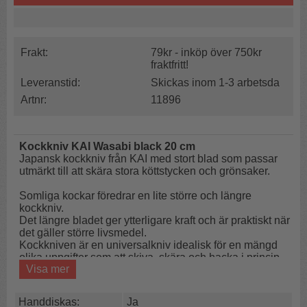
Frakt:
79kr - inköp över 750kr
fraktfritt!
Leveranstid:
Skickas inom 1-3 arbetsda
Artnr:
11896
Kockkniv KAI Wasabi black 20 cm
Japansk kockkniv från KAI med stort blad som passar
utmärkt till att skära stora köttstycken och grönsaker.
Somliga kockar föredrar en lite större och längre
kockkniv.
Det längre bladet ger ytterligare kraft och är praktiskt när
det gäller större livsmedel.
Kockkniven är en universalkniv idealisk för en mängd
olika uppgifter som att skiva, skära och hacka i princip
Visa mer
allt i som kan behövas vid matlagning.
Det längre bladet gör att man kan skära mer med färre
drag. Exempalvis kan man skära flera morötter på en
Handdiskas:
Ja
gång istället för bara en. Detta är viktigt för att hålla hög