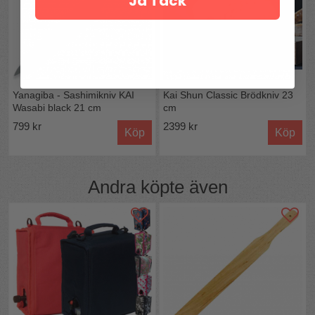
Ja Tack
Yanagiba - Sashimikniv KAI
Kai Shun Classic Brödkniv 23
Wasabi black 21 cm
cm
799 kr
2399 kr
Köp
Köp
Andra köpte även