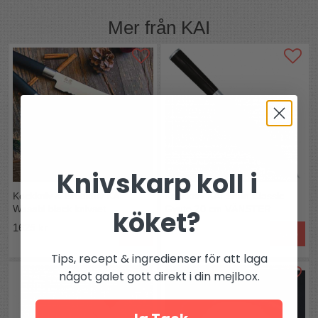
Mer från
KAI
Knivskarp koll i
Kockkniv & Brödkniv KAI
Kockkniv KAI Shun Classic
Wasabi black knivset
Gyuto 20 cm VÄNSTER
köket?
1625 kr
2991 kr
Köp
Köp
Tips, recept & ingredienser för att laga
något galet gott direkt i din mejlbox.