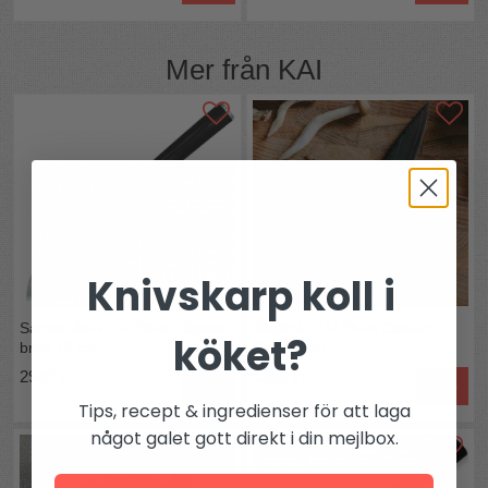
Mer från
KAI
Knivskarp koll i
Santokukniv KAI Shun Classic
Skalkniv KAI Shun Classic
köket?
bred 19 cm
Petty 9 cm
2949 kr
1295 kr
Köp
Köp
Tips, recept & ingredienser för att laga
något galet gott direkt i din mejlbox.