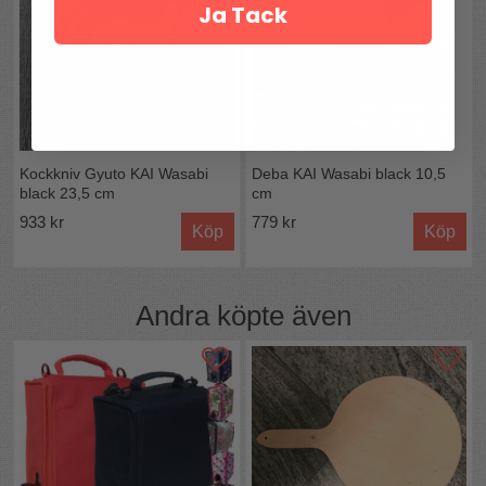
Ja Tack
Kockkniv Gyuto KAI Wasabi
Deba KAI Wasabi black 10,5
black 23,5 cm
cm
933 kr
779 kr
Köp
Köp
Andra köpte även