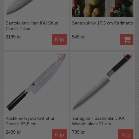
behålla skärpan.
Underhåll:
Förslagsvis med porslinsbryne,
diamantbryne eller slipsten.
Santokukniv liten KAI Shun
Santokukniv 17,5 cm Karimatto
Alla knivar i KAI:S wasabiserie hittar du här:
Classic 14cm
2199 kr
549 kr
Köp
Kockkniv Gyuto KAI Shun
Yanagiba - Sashimikniv KAI
Classic 25,5 cm
Wasabi black 21 cm
2499 kr
799 kr
Köp
Köp