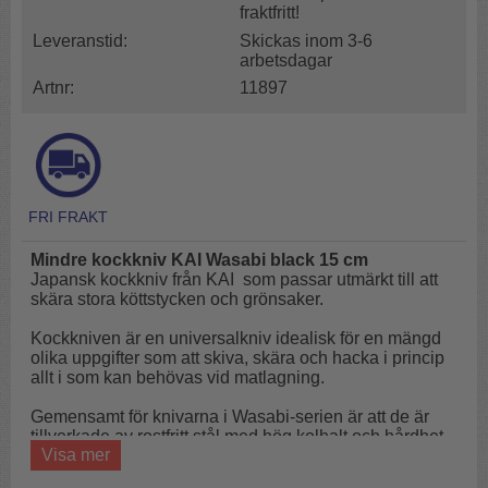
fraktfritt!
Leveranstid:
Skickas inom 3-6
arbetsdagar
Artnr:
11897
Mindre kockkniv KAI Wasabi black 15 cm
Japansk kockkniv från KAI som passar utmärkt till att
skära stora köttstycken och grönsaker.
Kockkniven är en universalkniv idealisk för en mängd
olika uppgifter som att skiva, skära och hacka i princip
allt i som kan behövas vid matlagning.
Gemensamt för knivarna i Wasabi-serien är att de är
tillverkade av rostfritt stål med hög kolhalt och hårdhet
Visa mer
och kan användas både i hemmet och i professionella
kök.