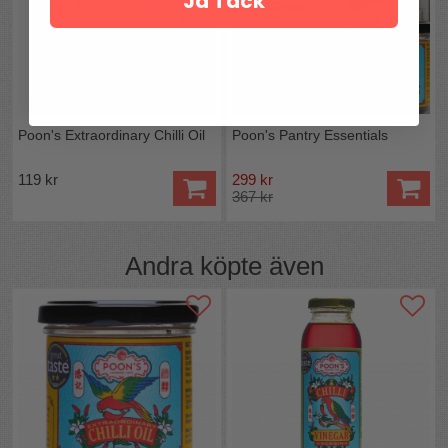
Ja Tack
Poon's Extraordinary Chilli Oil
Poon's Pantry Essentials
119 kr
299 kr
367 kr
Andra köpte även