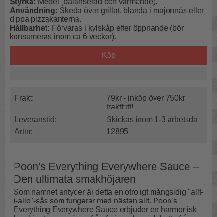
Styrka:
Medel (balanserad och värmande).
Användning:
Skeda över grillat, blanda i majonnäs eller
dippa pizzakanterna.
Hållbarhet:
Förvaras i kylskåp efter öppnande (bör
konsumeras inom ca 6 veckor).
Köp
Frakt:
79kr - inköp över 750kr
fraktfritt!
Leveranstid:
Skickas inom 1-3 arbetsda
Artnr:
12895
Poon's Everything Everywhere Sauce –
Den ultimata smakhöjaren
Som namnet antyder är detta en otroligt mångsidig "allt-
i-allo"-sås som fungerar med nästan allt. Poon’s
Everything Everywhere Sauce erbjuder en harmonisk