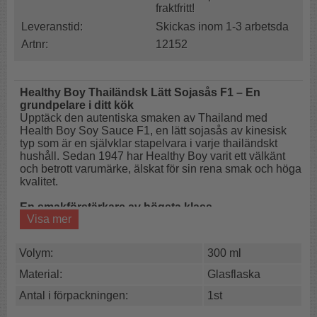
fraktfritt!
Leveranstid:
Skickas inom 1-3 arbetsda
Artnr:
12152
Healthy Boy Thailändsk Lätt Sojasås F1 – En
grundpelare i ditt kök
Upptäck den autentiska smaken av Thailand med
Health Boy Soy Sauce F1, en lätt sojasås av kinesisk
typ som är en självklar stapelvara i varje thailändskt
hushåll. Sedan 1947 har Healthy Boy varit ett välkänt
och betrott varumärke, älskat för sin rena smak och höga
kvalitet.
En smakförstärkare av högsta klass
Visa mer
Denna lätta sojasås framställs genom naturlig jäsning
av sojabönor, vete, vatten och salt. Den kortare
mognadsprocessen ger såsen dess ljusa färg och
Volym:
300 ml
distinkta salta smakprofil. Trots att den ibland kallas
"tunn sojasås" eller till och med "vit sojasås" i Thailand,
Material:
Glasflaska
motsvarar den den kinesiska lätta sojasåsen – din
Antal i förpackningen:
1st
allsidiga standardsojasås för de flesta kulinariska
situationer.