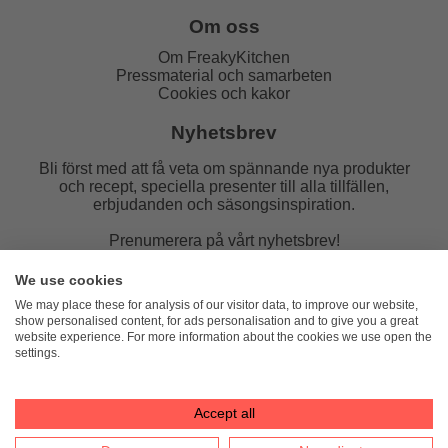
Om oss
Om FreakyKitchen
Pressmaterial och samarbeten
Cookies och kakor
Nyhetsbrev
Bli först med att få veta om spännande nya produkter
och recept, speciella presenter till alla tillfällen,
erbjudanden och säsongsinspiration.
Prenumerera på vårt nyhetsbrev!
E-post:
We use cookies
We may place these for analysis of our visitor data, to improve our website,
show personalised content, for ads personalisation and to give you a great
website experience. For more information about the cookies we use open the
settings.
FreakyKitchen
hello@freakykitchen.se
Telefon:
076-217 78 58 (mejla helst)
Accept all