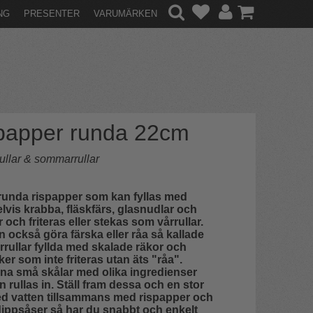
NG
PRESENTER
VARUMÄRKEN
papper runda 22cm
rullar & sommarrullar
runda rispapper som kan fyllas med
vis krabba, fläskfärs, glasnudlar och
 och friteras eller stekas som vårrullar.
 också göra färska eller råa så kallade
ullar fyllda med skalade räkor och
er som inte friteras utan äts "råa".
rna små skålar med olika ingredienser
 rullas in. Ställ fram dessa och en stor
ed vatten tillsammans med rispapper och
ippsåser så har du snabbt och enkelt