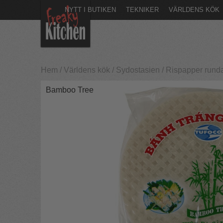
NYTT I BUTIKEN
TEKNIKER
VÄRLDENS KÖK
Hem
/
Världens kök
/
Sydostasien
/
Rispapper rund
Bamboo Tree