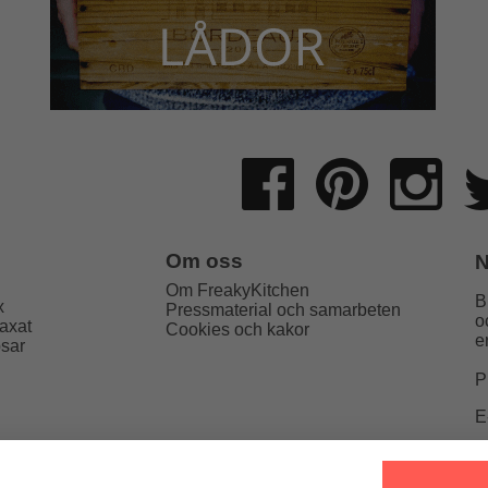
Om oss
N
Om FreakyKitchen
B
x
Pressmaterial och samarbeten
o
axat
Cookies och kakor
e
psar
P
E