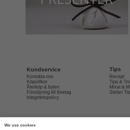
Tips
Kundservice
Recept
Kontakta oss
Tips & Tri
Köpvillkor
Mixat & M
Återköp & byten
Stefan Ti
Försäljning till företag
Integritetspolicy
We use cookies