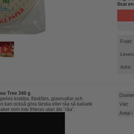
fixat en
Frakt:
Levera
Artnr:
oo Tree 340 g
Diamet
lvis krabba, fläskfärs, glasnudlar och
Man kan också göra färska eller råa så kallade
Vikt:
er som inte friteras utan äts "råa".
Antal i