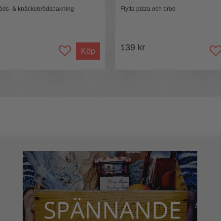
en. Ett bra ställe är skafferiet eller
bröds- & knäckebrödsbakning
Flytta pizza och bröd
139 kr
Köp
eter.
13%), salt (1%)
n öppnats, lägg i en lufttät behållare eller
Fett: 0.39g - varav mättad fett: 0.12g
n: 0.51g Salt: 1.08g
åll kan ändras.