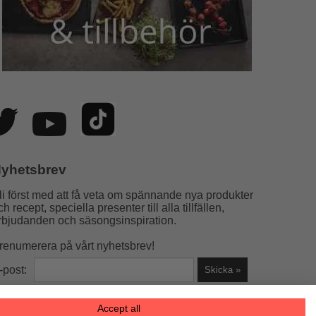
yhetsbrev
li först med att få veta om spännande nya produkter
ch recept, speciella presenter till alla tillfällen,
rbjudanden och säsongsinspiration.
renumerera på vårt nyhetsbrev!
-post:
Accept all