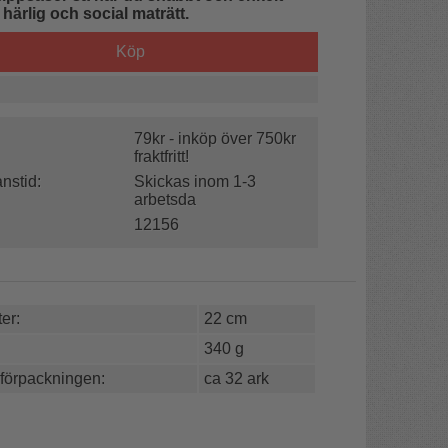
 härlig och social maträtt.
Köp
79kr - inköp över 750kr
fraktfritt!
nstid:
Skickas inom 1-3
arbetsda
12156
er:
22 cm
340 g
 förpackningen:
ca 32 ark