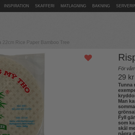
INSPIRATION
SKAFFERI
MATLAGNING
BAKNING
SERVERI
a 22cm Rice Paper Bamboo Tree
Ris
För vår
29
kr
Tunna 
exempel
kryddor
Man kan
sommarr
grönsak
Fyll gä
som kan
skål m
några d