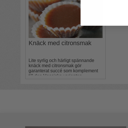
Knäck med citronsmak
Lite syrlig och härligt spännande
knäck med citronsmak gör
garanterat succé som komplement
till den klassiska varianten.