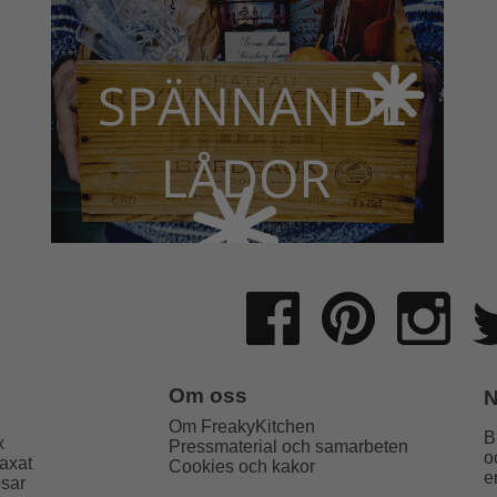
Om oss
N
Om FreakyKitchen
B
x
Pressmaterial och samarbeten
o
axat
Cookies och kakor
e
psar