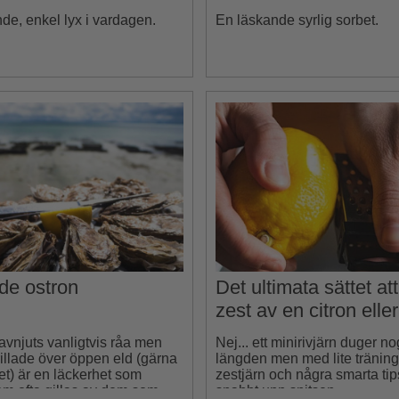
e, enkel lyx i vardagen.
En läskande syrlig sorbet.
ade ostron
Det ultimata sättet att
zest av en citron elle
avnjuts vanligtvis råa men
Nej... ett minirivjärn duger nog
illade över öppen eld (gärna
längden men med lite träning,
et) är en läckerhet som
zestjärn och några smarta tip
m ofta gillas av dem som
snabbt upp snitsen.