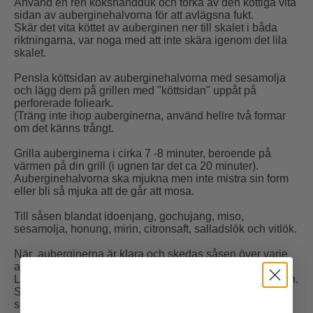
Använd en ren kökshandduk och torka av den köttiga vita
sidan av auberginehalvorna för att avlägsna fukt.
Skär det vita köttet av auberginen ner till skalet i båda
riktningarna, var noga med att inte skära igenom det lila
skalet.
Pensla köttsidan av auberginehalvorna med sesamolja
och lägg dem på grillen med "köttsidan" uppåt på
perforerade folieark.
(Träng inte ihop auberginerna, använd hellre två formar
om det känns trångt.
Grilla auberginerna i cirka 7 -8 minuter, beroende på
värmen på din grill (i ugnen tar det ca 20 minuter).
Auberginehalvorna ska mjukna men inte mistra sin form
eller bli så mjuka att de går att mosa.
Till såsen blandat idoenjang, gochujang, miso,
sesamolja, honung, mirin, citronsaft, salladslök och vitlök.
När auberginerna är klara och skedas såsen över varje
auberginehalva så att den täckt med ett tunt lager.
Lagom är bäst. Dränk inte men snåla heller inte på såsen.
Spara dock lite för att ge en sista touch innan
serveringen.