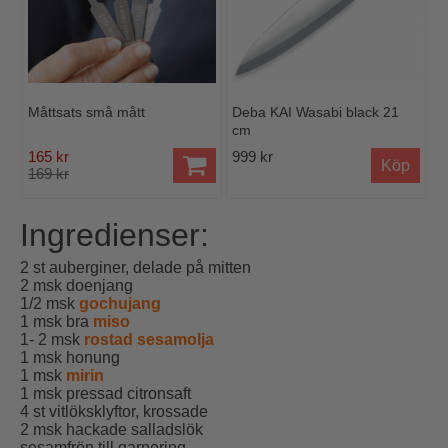
Måttsats små mått
Deba KAI Wasabi black 21
cm
165 kr
999 kr
Köp
169 kr
Ingredienser:
2 st auberginer, delade på mitten
2 msk doenjang
1/2 msk
gochujang
1 msk bra
miso
1- 2 msk
rostad sesamolja
1 msk honung
1 msk
mirin
1 msk pressad citronsaft
4 st vitlöksklyftor, krossade
2 msk hackade salladslök
sesamfrön till garnering