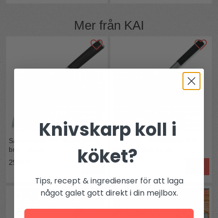
Mer från
KAI
Knivskarp koll i
Santokukniv KAI Shun Classic
Yanagiba - Sashimikniv KAI
köket?
bred 19 cm
Wasabi black 24 cm
2949 kr
899 kr
Köp
Köp
Tips, recept & ingredienser för att laga
något galet gott direkt i din mejlbox.