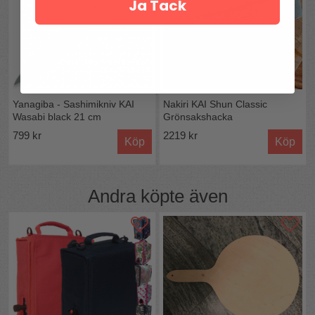
Ja Tack
Yanagiba - Sashimikniv KAI
Nakiri KAI Shun Classic
Wasabi black 21 cm
Grönsakshacka
799 kr
2219 kr
Köp
Köp
Andra köpte även