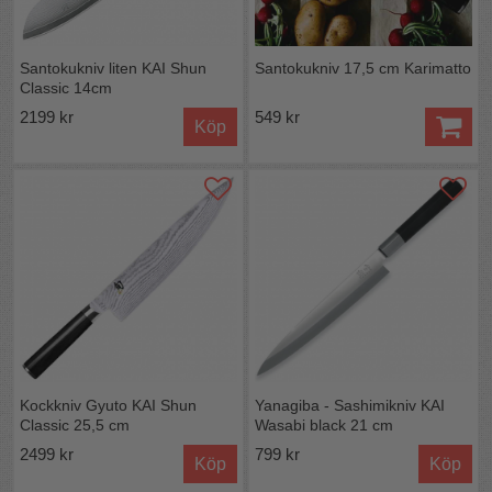
Material:
Rostfritt stål med hög kolhalt, 1K6. Grepp av
kompositmaterial av bambupulver och polypropen.
Hårdhet:
58 HRC /- 1
Mått:
Bladlängd 21 cm handtag 12,6 cm
Santokukniv liten KAI Shun
Santokukniv 17,5 cm Karimatto
Skötselråd:
Diskas med fördel för hand.
Classic 14cm
Skölj av kniven direkt, använd gärna handdiskmedel,
2199 kr
549 kr
Köp
torka av kniven noga efter rengöring.
Förvaring:
Gärna på magnetlist eller i knivblock för att
behålla skärpan.
Underhåll:
Förslagsvis med porslinsbryne,
diamantbryne eller slipsten
Alla knivar i KAI:S wasabiserie hittar du här:
Kockkniv Gyuto KAI Shun
Yanagiba - Sashimikniv KAI
Classic 25,5 cm
Wasabi black 21 cm
2499 kr
799 kr
Köp
Köp