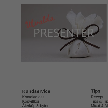
OBS! Skulle någon produkt plötsligt ta slut er
högre värde. Mer info om respektive produkt
INNEHÅLL I LÅDAN:
Spanska fläskssvålar
Olivolja Montabes Picual
Moscatelvinäger
Bläckfiskbläck
Tips
Kundservice
Fikonmarmelad
Recept
Kontakta oss
Sherryvinäger DOP
Tips & Tri
Köpvillkor
Rökt paprika (Het)
Mixat & M
Återköp & byten
Rökt paprika (Mild)