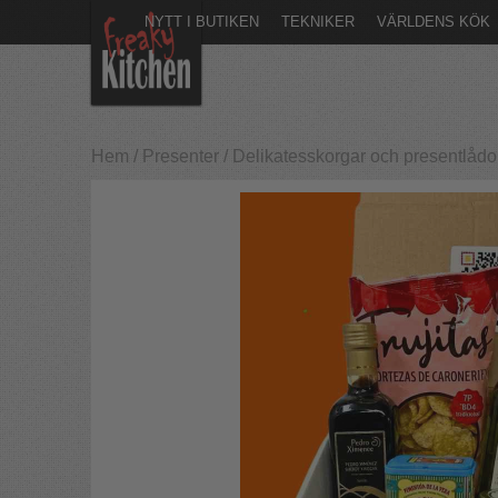
NYTT I BUTIKEN
TEKNIKER
VÄRLDENS KÖK
Hem
/
Presenter
/
Delikatesskorgar och presentlådo