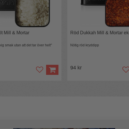
tentiska Tapas direkt hemma.
everans och faktura, kontakta oss gärna på
t Mill & Mortar
Röd Dukkah Mill & Mortar ek
kig smak utan att det tar över helt"
Nötig röd kryddipp
94 kr