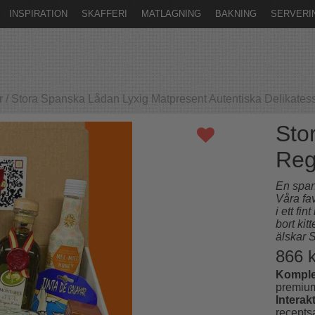
INSPIRATION
SKAFFERI
MATLAGNING
BAKNING
SERVERI
r
/
Stora Spanska Lådan Lyxig Matpresent Autentiska Delikates
Sto
Reg
En span
Våra fa
i ett fin
bort kit
älskar 
866
k
Komple
premium
Interakt
recepts