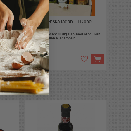
deau
Stora italienska lådan - Il Dono
 tycker om
En perfekt present till dig själv med allt du kan
or o...
önska från Italien eller att ge b...
fr. 709 kr
evaka