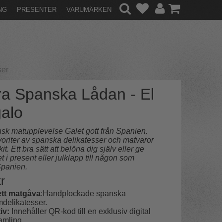
NG
PRESENTER
VARUMÄRKEN
ser
ra Spanska Lådan - El
alo
sk matupplevelse Galet gott från Spanien.
voriter av spanska delikatesser och matvaror
t kit. Ett bra sätt att belöna dig själv eller ge
tet i present eller julklapp till någon som
Spanien.
r
tt matgåva
:Handplockade spanska
delikatesser.
iv:
Innehåller QR-kod till en exklusiv digital
amling.