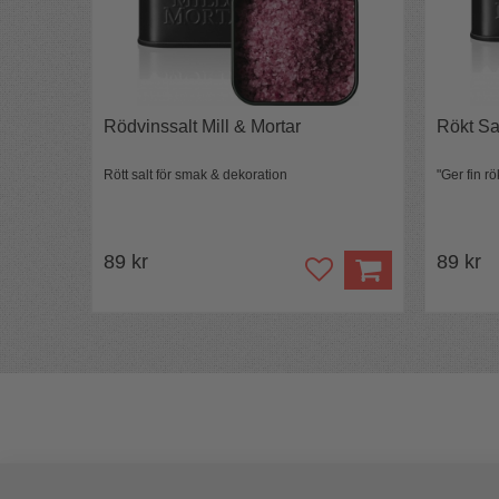
att skapa rätter som Arroz Negro, Paella och au
Vid större beställningar eller förfrågan om l
hello@freakykitchen.se
Rödvinssalt Mill & Mortar
Rökt Sal
Rött salt för smak & dekoration
"Ger fin rö
89 kr
89 kr