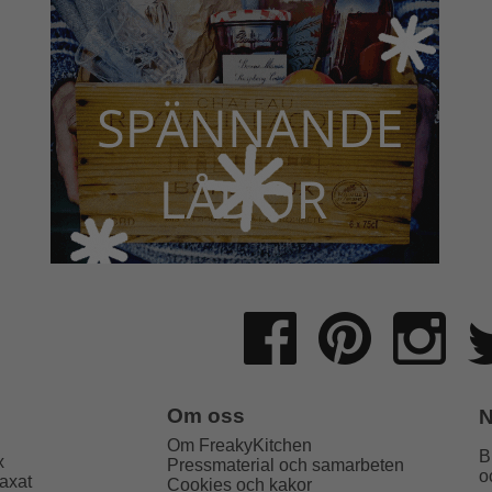
sätts den av en likvärdig till samma eller
 i de orange länkarna nedan.
Om oss
N
Om FreakyKitchen
B
x
Pressmaterial och samarbeten
o
axat
Cookies och kakor