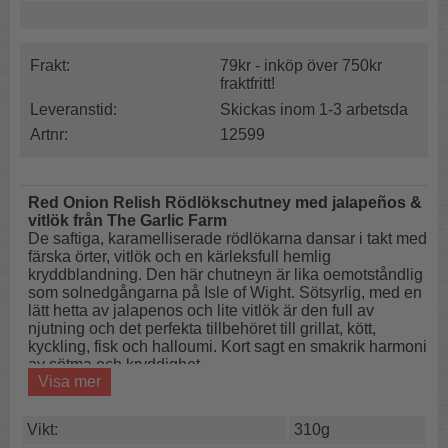
Frakt:
79kr - inköp över 750kr
fraktfritt!
Leveranstid:
Skickas inom 1-3 arbetsda
Artnr:
12599
Red Onion Relish Rödlökschutney med jalapeños &
vitlök från The Garlic Farm
De saftiga, karamelliserade rödlökarna dansar i takt med
färska örter, vitlök och en kärleksfull hemlig
kryddblandning. Den här chutneyn är lika oemotståndlig
som solnedgångarna på Isle of Wight. Sötsyrlig, med en
lätt hetta av jalapenos och lite vitlök är den full av
njutning och det perfekta tillbehöret till grillat, kött,
kyckling, fisk och halloumi. Kort sagt en smakrik harmoni
av sötma och kryddighet.
Visa mer
Red Onion Relishi är en mångsidig stjärna i köket. Testa
en generös klick på en saftig hamburgare för att ge
Vikt:
310g
gourmet-touch eller använd den som en kryddig glasyr