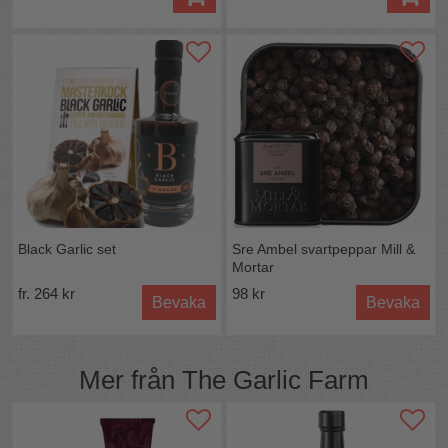
kryddor (innehåller
SENAP
), mango, lök, persika, äpple,
tomatpuré, torkade fikon, majsmjöl, sultanrussin,
förtjockningsmedel: xantangummi, surhetsreglerande
medel: askorbinsyra.
Allergener: SENAP
Öppnad förpackning förvaras i kylskåp och bör
konsumeras inom 6-8 veckor.
Näringsvärde per 100g:
Energi: 800 kJ / 189 kcalFett: 2,0 g - varav mättat fett 0,2
g Kolhydrater: 40,1 g - varav sockerarter 37,9 g Protein:
1,3 g Salt: 0,4 g
Ursprung:
UK
Black Garlic set
Sre Ambel svartpeppar Mill &
Mortar
fr. 264 kr
98 kr
Bevaka
Bevaka
Mer från
The Garlic Farm