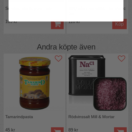
Smoked Garlic puré i tub
BBQ-sås med vitlök The Garlic
farm
109 kr
110 kr
Köp
Andra köpte även
Tamarindpasta
Rödvinssalt Mill & Mortar
45 kr
89 kr