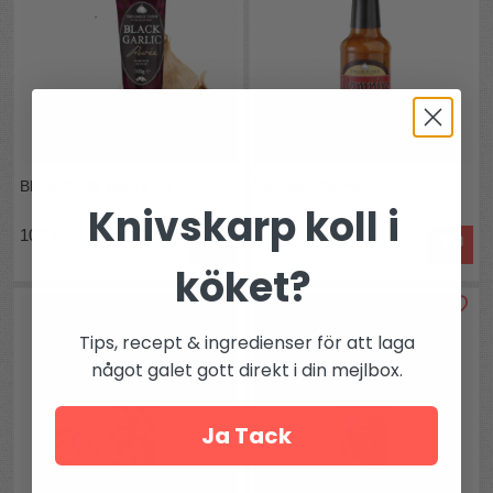
Black Garlic puré i tub
Vampire Slayer
Knivskarp koll i
109 kr
155 kr
köket?
Tips, recept & ingredienser för att laga
något galet gott direkt i din mejlbox.
Ja Tack