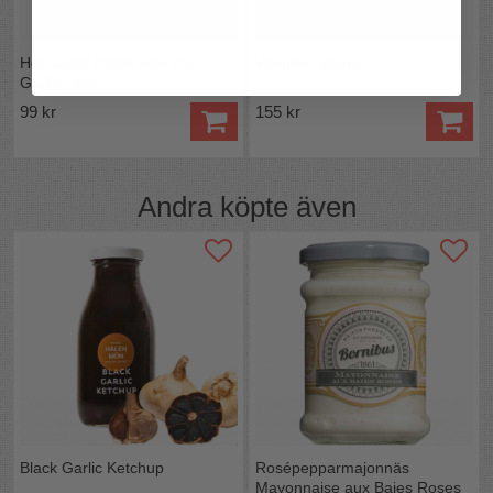
Hot Garlic Pickle från The
Vampire Slayer
Garlic Farm
99 kr
155 kr
Andra köpte även
Black Garlic Ketchup
Rosépepparmajonnäs
Mayonnaise aux Baies Roses