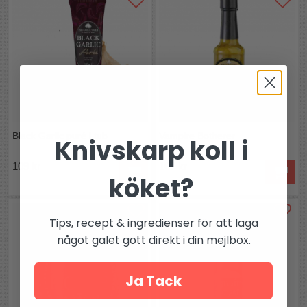
Protein: 1,8g, Salt: 1g
Passar även vegetarianer & veganer.
Black Garlic puré i tub
Vampire Botherer
Knivskarp koll i
109 kr
167 kr
köket?
Tips, recept & ingredienser för att laga
något galet gott direkt i din mejlbox.
Ja Tack