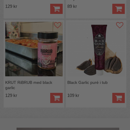
129 kr
89 kr
KRUT RiBRUB med black
Black Garlic puré i tub
garlic
129 kr
109 kr