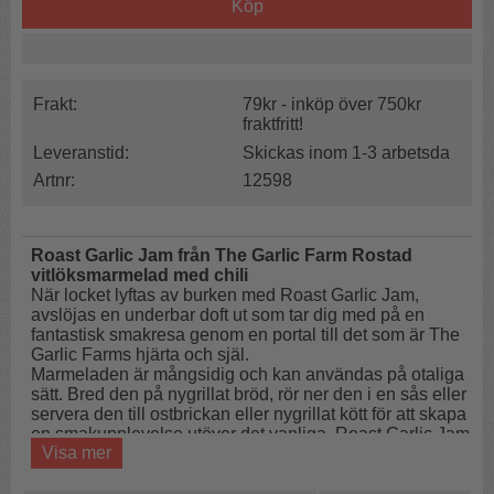
Köp
Frakt:
79kr - inköp över 750kr
fraktfritt!
Leveranstid:
Skickas inom 1-3 arbetsda
Artnr:
12598
Roast Garlic Jam från The Garlic Farm Rostad
vitlöksmarmelad med chili
När locket lyftas av burken med Roast Garlic Jam,
avslöjas en underbar doft ut som tar dig med på en
fantastisk smakresa genom en portal till det som är The
Garlic Farms hjärta och själ.
Marmeladen är mångsidig och kan användas på otaliga
sätt. Bred den på nygrillat bröd, rör ner den i en sås eller
servera den till ostbrickan eller nygrillat kött för att skapa
en smakupplevelse utöver det vanliga. Roast Garlic Jam
Visa mer
fungerar lika bra med grillat, stekt eller kallskuret som
med ost. Den är en helt fenomenal grund i såser eller i
ugnen tillsammans med rostade rotfrukter.