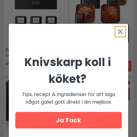
Presentask för 3 eller 6
Heta chilisorter i presentask
kryddburkar Mill & Mortar (utan
Mill & Mortar
Knivskarp koll i
burkar)
45 kr
fr. 339 kr
köket?
Tips, recept & ingredienser för att laga
något galet gott direkt i din mejlbox.
Ja Tack