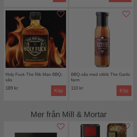
Holy Fuck The Rib Man BBQ-
BBQ-sås med vitlök The Garlic
sås
farm
189 kr
110 kr
Köp
Köp
Mer från
Mill & Mortar