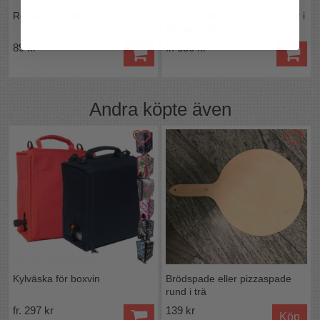
Rödvinssalt Mill & Mortar
3 x bling till mat och godsaker i
presentask
89 kr
fr. 330 kr
Andra köpte även
Kylväska för boxvin
Brödspade eller pizzaspade
rund i trä
fr. 297 kr
139 kr
Köp