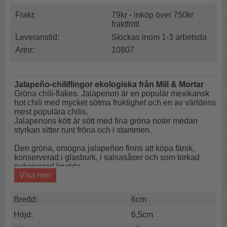
Frakt:
79kr - inköp över 750kr
fraktfritt!
Leveranstid:
Skickas inom 1-3 arbetsda
Artnr:
10807
Jalapeño-chiliflingor ekologiska från Mill & Mortar
Gröna chili-flakes. Jalapenon är en populär mexikansk
hot chili med mycket sötma fruktighet och en av världens
mest populära chilis.
Jalapenons kött är sött med fina gröna noter medan
styrkan sitter runt fröna och i stammen.
Den gröna, omogna jalapeñon finns att köpa färsk,
konserverad i glasburk, i salsasåser och som torkad
pulvriserad krydda.
Visa mer
Het & söt chili
Populär chili
Bredd:
6cm
Den gröna fruktens smak påminner om paprika och
Höjd:
6,5cm
skiljer sig från mogen chilipeppar.