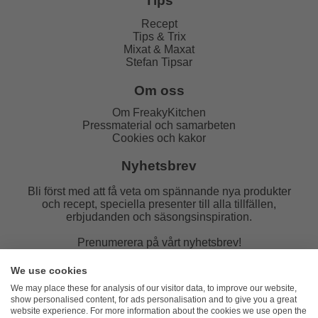
Tips
Recept
Tips & Trix
Mixat & Maxat
Stefan Tipsar
Om oss
Om FreakyKitchen
Pressmaterial och samarbeten
Cookies och kakor
Nyhetsbrev
Bli först med att få veta om spännande nya produkter
och recept, speciella presenter till alla tillfällen,
erbjudanden och säsongsinspiration.
Prenumerera på vårt nyhetsbrev!
E-post:
We use cookies
We may place these for analysis of our visitor data, to improve our website,
show personalised content, for ads personalisation and to give you a great
website experience. For more information about the cookies we use open the