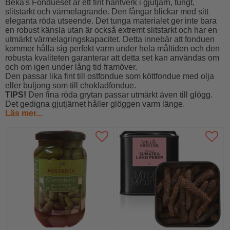
Beka's Fondueset är ett fint hantverk i gjutjärn, tungt,
slitstarkt och värmelagrande. Den fångar blickar med sitt
eleganta röda utseende. Det tunga materialet ger inte bara
en robust känsla utan är också extremt slitstarkt och har en
utmärkt värmelagringskapacitet. Detta innebär att fonduen
kommer hålla sig perfekt varm under hela måltiden och den
robusta kvaliteten garanterar att detta set kan användas om
och om igen under lång tid framöver.
Den passar lika fint till ostfondue som köttfondue med olja
eller buljong som till chokladfondue.
TIPS!
Den fina röda grytan passar utmärkt även till glögg.
Det gedigna gjutjärnet håller glöggen varm länge.
Läs mer...