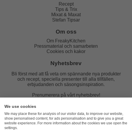
Recept
Tips & Trix
Mixat & Maxat
Stefan Tipsar
Om oss
Om FreakyKitchen
Pressmaterial och samarbeten
Cookies och kakor
Nyhetsbrev
Bli först med att få veta om spännande nya produkter
och recept, speciella presenter till alla tillfällen,
erbjudanden och säsongsinspiration.
Prenumerera på vårt nyhetsbrev!
E-post:
We use cookies
We may place these for analysis of our visitor data, to improve our website,
show personalised content, for ads personalisation and to give you a great
website experience. For more information about the cookies we use open the
settings.