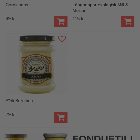
Cornichons
Långpeppar ekologisk Mill &
Mortar
49 kr
115 kr
Aïoli Bornibus
79 kr
FONDUETIL