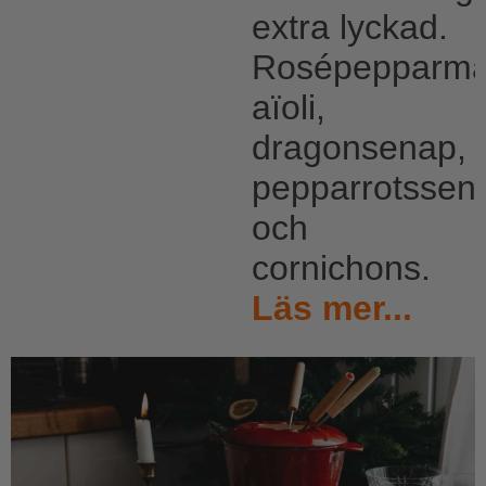
extra lyckad.
Rosépepparma
aïoli,
dragonsenap,
pepparrotssen
och
cornichons.
Läs mer...