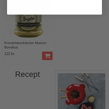
Kronärtskockskräm Maison
Bornibus
122 kr
Recept