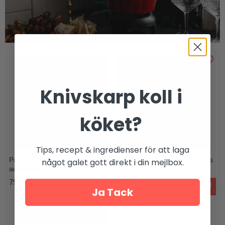
Knivskarp koll i
köket?
Tips, recept & ingredienser för att laga
Paprika- och
Pistagepesto Maison Bornibus
något galet gott direkt i din mejlbox.
auberginetartenade Bornibus
79 kr
168 kr
Ja Tack