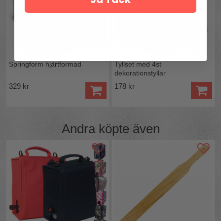
Springform hjärtformad
Tyllset med 4st
dekorationstyllar
329 kr
178 kr
Andra köpte även