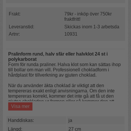
Frakt:
79kr - inköp över 750kr
fraktfritt!
Leveranstid:
Skickas inom 1-3 arbetsda
Artnr:
10931
Pralinform rund, halv sfär eller halvklot 24 st
i
polykarborat
Form för runda praliner. Halva klot som kan sättas ihop
till bollar om man vill. Professionell chokladform i
hårdplast för tillverkning av gjuten choklad.
När du använder äkta choklad är viktigt att den
tempereras exakt enligt anvisningarna. Om den inte
tempereras korrekt, kommer det inte gå att få ut den
gjutna chokladen ur formen eller så kommer den att
Visa mer
smulas sönder.
GÖR SÅ HÄR!
Handdiskas:
ja
Chokladformen ska inte frysas länge eller användas i
ugn och den ska inte heller diskas i maskin. Rengör
Längd:
27 cm