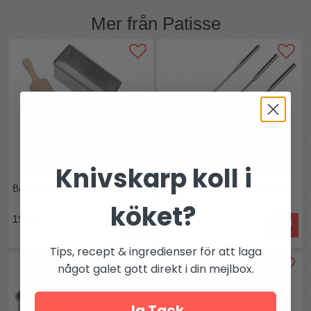
Mer från
Patisse
Knivskarp koll i
Bakningsset för barn
Chokladdoppningsgafflar 3st
köket?
199 kr
269 kr
Tips, recept & ingredienser för att laga
något galet gott direkt i din mejlbox.
Ja Tack