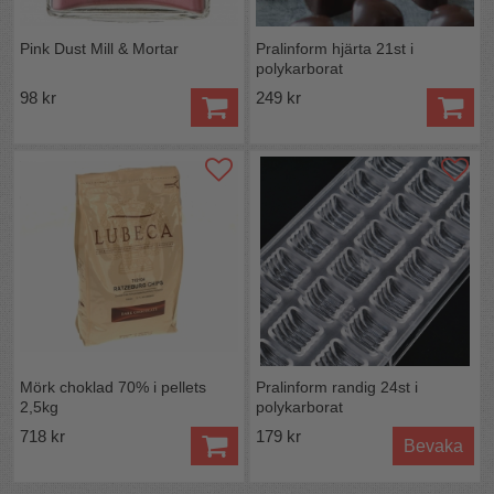
Pink Dust Mill & Mortar
Pralinform hjärta 21st i
polykarborat
98 kr
249 kr
Handdiskas:
ja
Längd:
27 cm
Bredd:
13 cm
Höjd:
2,5 cm
Färg:
Halvtransparent
Material:
Plast, polykarborat
Antal i förpackningen:
1 form för 24 halvklot
Mörk choklad 70% i pellets
Pralinform randig 24st i
2,5kg
polykarborat
718 kr
179 kr
Bevaka