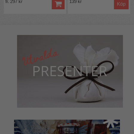
fr. 297 kr
139 kr
Köp