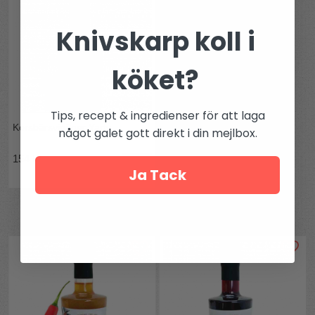
Knivskarp koll i
köket?
Tips, recept & ingredienser för att laga
Körsbärsvinäger Yarty
något galet gott direkt i din mejlbox.
154 kr
Ja Tack
Andra köpte även