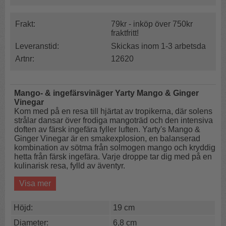
Frakt:
79kr - inköp över 750kr
fraktfritt!
Leveranstid:
Skickas inom 1-3 arbetsda
Artnr:
12620
Mango- & ingefärsvinäger Yarty Mango & Ginger
Vinegar
Kom med på en resa till hjärtat av tropikerna, där solens
strålar dansar över frodiga mangoträd och den intensiva
doften av färsk ingefära fyller luften. Yarty's Mango &
Ginger Vinegar är en smakexplosion, en balanserad
kombination av sötma från solmogen mango och kryddig
hetta från färsk ingefära. Varje droppe tar dig med på en
kulinarisk resa, fylld av äventyr.
Visa mer
Mango & Ginger Vinegar är gjord för hand på söt mango
förstärkt med kryddig ingefära av Yarty i
Devon i
England.
Höjd:
19 cm
Lika härlig att ringla över pilgrimsmusslor som att
använda i desserter.
Diameter:
6,8 cm