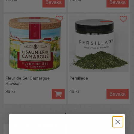
Bevaka
Bevaka
Smakresan börjar här!
OBS! nu i mörk glasflaska för att skydda vinägern mot
ljus.
Ingredienser:
Vinäger (
SULFATER
), mango, socker,
infunderad ingefära.
Allergen: SULFATER
.
Näringsvärden per 100 ml:
Energi:164 kcal / 697 kJ Fett: 0,5g varav mättade: 0,2g
kolhydrater: 39,6g varav sockerarter: 38,7g Fiber: <0,5g
Protein: 0, 3g Salt: <0,01g
Ursprung:
UK
Innehåller inte GMO, tillsatser eller konserveringsmedel
Fleur de Sel Camargue
Persillade
Havssalt
99 kr
49 kr
Bevaka
Mer från
Yarty