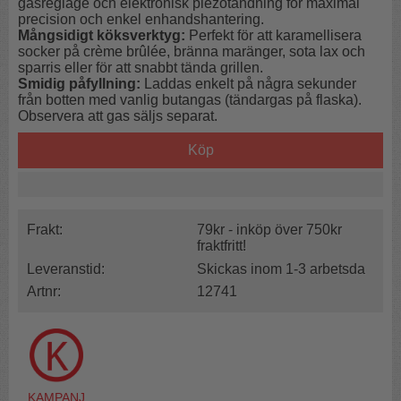
gasreglage och elektronisk piezotändning för maximal
precision och enkel enhandshantering.
Mångsidigt köksverktyg:
Perfekt för att karamellisera
socker på crème brûlée, bränna maränger, sota lax och
sparris eller för att snabbt tända grillen.
Smidig påfyllning:
Laddas enkelt på några sekunder
från botten med vanlig butangas (tändargas på flaska).
Observera att gas säljs separat.
Köp
Frakt:
79kr - inköp över 750kr
fraktfritt!
Leveranstid:
Skickas inom 1-3 arbetsda
Artnr:
12741