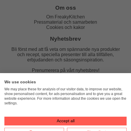
Om oss
Om FreakyKitchen
Pressmaterial och samarbeten
Cookies och kakor
Nyhetsbrev
Bli först med att få veta om spännande nya produkter
och recept, speciella presenter till alla tillfällen,
erbjudanden och säsongsinspiration.
Prenumerera på vårt nyhetsbrev!
E-post:
We use cookies
We may place these for analysis of our visitor data, to improve our website,
show personalised content, for ads personalisation and to give you a great
website experience. For more information about the cookies we use open the
settings.
FreakyKitchen
hello@freakykitchen.se
Telefon:
076-217 78 58 (mejla helst)
Accept all