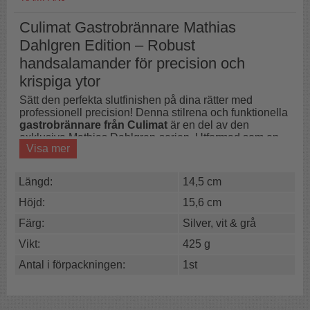
Culimat Gastrobrännare Mathias
Dahlgren Edition – Robust
handsalamander för precision och
krispiga ytor
Sätt den perfekta slutfinishen på dina rätter med
professionell precision! Denna stilrena och funktionella
gastrobrännare från Culimat
är en del av den
exklusiva Mathias Dahlgren-serien. Utformad som en
Visa mer
handsalamander för det krävande köket ger den dig
fullständig kontroll över lågan. Den är det ultimata
verktyget för att skapa ett spegelblankt, krispigt
Längd:
14,5 cm
sockerlock på en crème brûlée, bränna av fluffig maräng
på en citrontårta, ge pommes duchesse en gyllene färg
Höjd:
15,6 cm
eller snabbt sota spettskål och laxsidor innan servering.
Färg:
Silver, vit & grå
Tyngd och kvalitet i rostfritt stål
Vikt:
425 g
Till skillnad från enklare plastbrännare är denna
Antal i förpackningen:
1st
livsmedelsbrännare tillverkad i högkvalitativt rostfritt stål.
Den stabila, konformade basen ger brännaren en trygg
och stadig uppställning på köksbänken, och den
lasergraverade logotypen gör den till en mycket stilfull