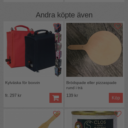
Vikt:
425 g (utan gas)
Tändning:
Piezo-elektronisk tändknapp
Drivmedel:
Vanlig butangas / tändargas (
OBS!
Andra köpte även
Gas ingår ej, köpes separat på flaska)
Tillverkningsland:
Kina
Kylväska för boxvin
Brödspade eller pizzaspade
rund i trä
fr. 297 kr
139 kr
Köp