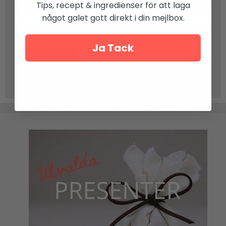
Ange koden:
8Rjhq5
(motverkar spam)
Tips, recept & ingredienser för att laga
något galet gott direkt i din mejlbox.
Ja Tack
Kommentera »
Inga kommentarer