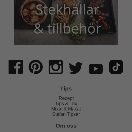
Tips
Recept
Tips & Trix
Mixat & Maxat
Stefan Tipsar
Om oss