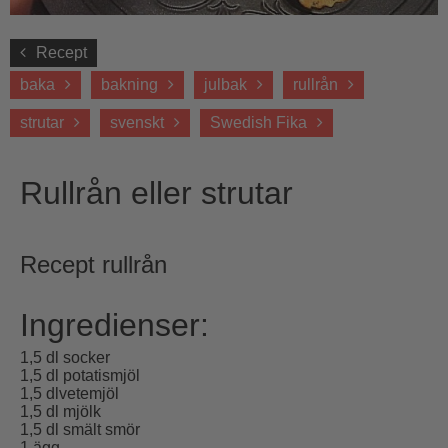
Recept
baka
bakning
julbak
rullrån
strutar
svenskt
Swedish Fika
Rullrån eller strutar
Recept rullrån
Ingredienser:
1,5 dl socker
1,5 dl potatismjöl
1,5 dlvetemjöl
1,5 dl mjölk
1,5 dl smält smör
1 ägg