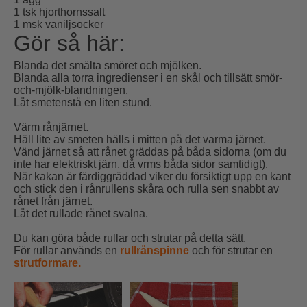
1 tsk hjorthornssalt
1 msk vaniljsocker
Gör så här:
Blanda det smälta smöret och mjölken.
Blanda alla torra ingredienser i en skål och tillsätt smör-
och-mjölk-blandningen.
Låt smetenstå en liten stund.
Värm rånjärnet.
Häll lite av smeten hälls i mitten på det varma järnet.
Vänd järnet så att rånet gräddas på båda sidorna (om du
inte har elektriskt järn, då vrms båda sidor samtidigt).
När kakan är färdiggräddad viker du försiktigt upp en kant
och stick den i rånrullens skåra och rulla sen snabbt av
rånet från järnet.
Låt det rullade rånet svalna.
Du kan göra både rullar och strutar på detta sätt.
För rullar används en
rullrånspinne
och för strutar en
strutformare
.