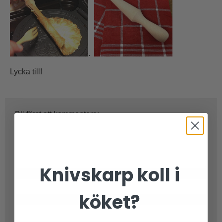
.
Lycka till!
Bli först att kommentera:
Knivskarp koll i
Namn:
köket?
E-postadress (publiceras ej):