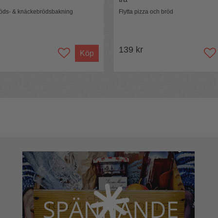
bröds- & knäckebrödsbakning
Flytta pizza och bröd
139 kr
Köp