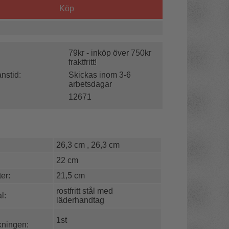
Köp
79kr - inköp över 750kr
fraktfritt!
nstid:
Skickas inom 3-6
arbetsdagar
12671
26,3 cm , 26,3 cm
22 cm
er:
21,5 cm
rostfritt stål med
l:
läderhandtag
1st
kningen: