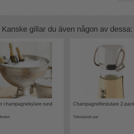
atten eller ölflaskor, vin eller ett helt gäng
Kanske gillar du även någon av dessa:
kar den perfekt för blommor, frukt eller något
ler champagnekylare rund
Champagneförslutare 2-pac
l festen
Tätslutande par