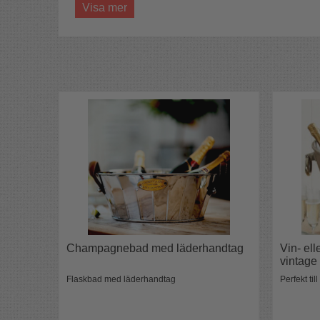
Lyxig med handtag i läder
Visa mer
För 1-2 flaskor
Fyll gärna ishinken med champagneflaskor, is och v
snygga CocaCola-flaskor i glas.
När den inte är fylld av is, vatten och flaskor fun
annat kul.
Material:
Rostfritt stål med pläterad yta & läder
Höjd:
22 cm
Bredd:
26,3 cm
Diameter:
21,5 cm
Tillverkningsland:
Indien
Champagnebad med läderhandtag
Vin- el
vintage
Flaskbad med läderhandtag
Perfekt til