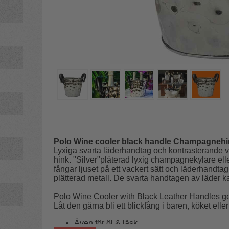
Polo Wine cooler black handle Champagnehi
Lyxiga svarta läderhandtag och kontrasterande 
hink. "Silver"pläterad lyxig champagnekylare el
fångar ljuset på ett vackert sätt och läderhandt
plätterad metall. De svarta handtagen av läder k
Polo Wine Cooler with Black Leather Handles ger
Låt den gärna bli ett blickfång i baren, köket elle
Även för öl & läsk