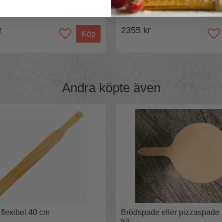
r
2355 kr
Köp
Andra köpte även
 flexibel 40 cm
Brödspade eller pizzaspade 
trä