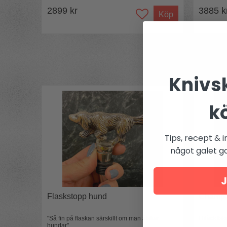
2899 kr
3885 k
Köp
Knivsk
k
Tips, recept & i
något galet got
J
Flaskstopp hund
Champag
"Så fin på flaskan särskillt om man älskar
I bläckfis
hundar"