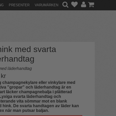
NG
PRESENTER
VARUMÄRKEN
hink med svarta
erhandtag
med läderhandtag
kr
g champagnekylare eller vinkylare med
iva "gropar" och läderhandtag är en
rt läcker champagnebalja i plätterad
 Lyxiga svarta läderhandtag och
sterande vita sömmar mot en blank
d hink. De svarta handtagen av läder kan
tex när man putsar baljan.