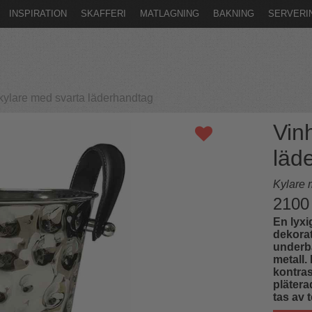
INSPIRATION
SKAFFERI
MATLAGNING
BAKNING
SERVERI
ylare med svarta läderhandtag
Vin
läd
Kylare 
2100
En lyxi
dekorat
underba
metall.
kontra
plätera
tas av 