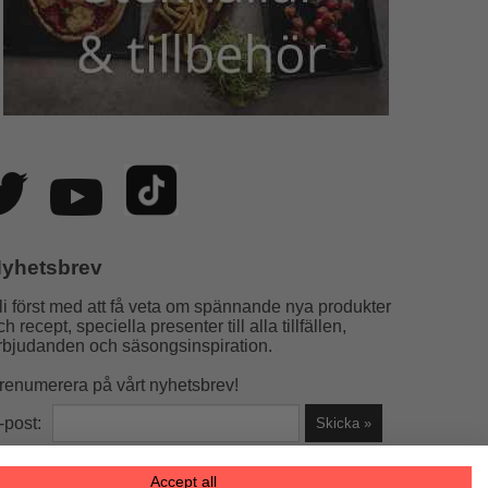
yhetsbrev
li först med att få veta om spännande nya produkter
ch recept, speciella presenter till alla tillfällen,
rbjudanden och säsongsinspiration.
renumerera på vårt nyhetsbrev!
-post:
Accept all