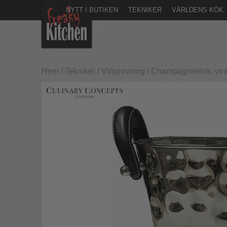
NYTT I BUTIKEN
TEKNIKER
VÄRLDENS KÖK
Hem
/
Tekniker
/
Vinprovning
/
Champagnehink, vink