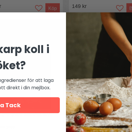
r
149 kr
Köp
B
Mer från
Culinary Concept
arp koll i
öket?
ngredienser för att laga
t direkt i din mejlbox.
a Tack
nekylare bläckfisk silver
Vinkylare i trä med horn
kens grepp
Kylare med horn