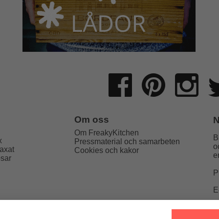
Om oss
N
Om FreakyKitchen
B
x
Pressmaterial och samarbeten
o
axat
Cookies och kakor
e
psar
P
E