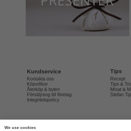
Tips
Kundservice
Recept
Kontakta oss
Tips & Tri
Köpvillkor
Mixat & M
Återköp & byten
Stefan Ti
Försäljning till företag
Integritetspolicy
We use cookies