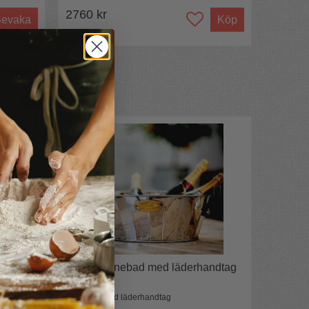
2760 kr
evaka
Köp
Champagnebad med läderhandtag
Flaskbad med läderhandtag