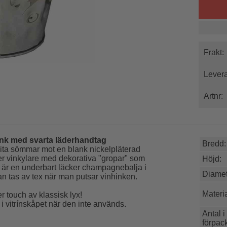
Frakt:
Levera
Artnr:
nk med svarta läderhandtag
Bredd:
vita sömmar mot en blank nickelpläterad
ler vinkylare med dekorativa "gropar" som
Höjd:
ag är en underbart läcker champagnebalja i
Diamet
an tas av tex när man putsar vinhinken.
Materia
 touch av klassisk lyx!
r i vitrínskåpet när den inte används.
Antal i
förpac