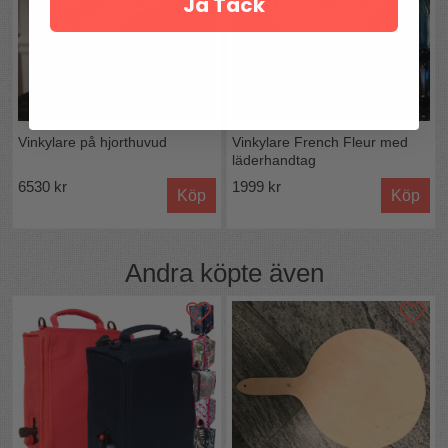
Ja Tack
Vinkylare på hjorthuvud
Vinkylare French Fleur med
läderhandtag
6530 kr
1999 kr
Köp
Köp
Andra köpte även