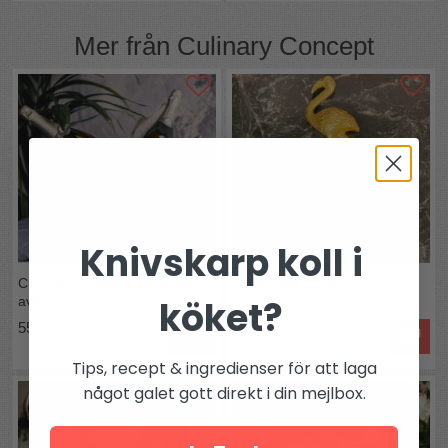
Mer från
Culinary Concept
Knivskarp koll i
Champagnekylare bläckfisk
Flaskstopp flamingo
köket?
avlång
5595 kr
395 kr
Köp
Tips, recept & ingredienser för att laga
något galet gott direkt i din mejlbox.