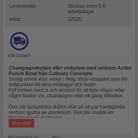
Leveranstid:
Skickas inom 3-6
arbetsdagar
Artnr:
12520
Champagnekylare eller vinkylare med renhorn Antler
Punch Bowl från Culinary Concepts
Snygg ishink eller vinkyl i riktig show-stoppare som blir
mittpunkten för dina middagar och fester.
Fyll hinken med is och använd för att kyla någon eller
någrn flaskor vin, champagne eller ett gäng ölflaskor.
Den här fantastiska skålen vilar på ett par handgjorda
renhorn gjutna av aluminium. Den blir snabbt en
fokuspunkt på matbordet.
Visa mer
Gör dig redo för framtida fester och tillställningar. Det här
är ett champagnebad eller champagne bowl i rostfritt stål
Maskindiskas:
Nej