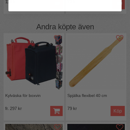
115 kr
79 kr
Andra köpte även
Kylväska för boxvin
Spjälka flexibel 40 cm
fr. 297 kr
79 kr
Köp