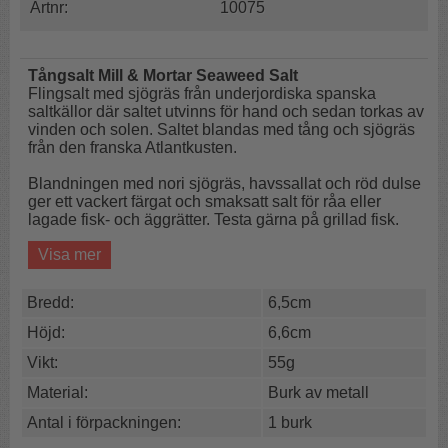
Artnr:
10075
Tångsalt
Mill & Mortar Seaweed Salt
Flingsalt med sjögräs från underjordiska spanska
saltkällor där saltet utvinns för hand och sedan torkas av
vinden och solen. Saltet blandas med tång och sjögräs
från den franska Atlantkusten.
Blandningen med nori sjögräs, havssallat och röd dulse
ger ett vackert färgat och smaksatt salt för råa eller
lagade fisk- och äggrätter. Testa gärna på grillad fisk.
Salt med havssmak
Visa mer
Perfekt till fisk & ägg
Härligt bordssalt
Bredd:
6,5cm
Höjd:
6,6cm
Det här saltet passar även bra som bordssalt.
Vikt:
55g
Innehåll:
Salt 91%, tång (noritång, havsallat, dulse) 9%.
Material:
Burk av metall
Vikt:
55g
Antal i förpackningen:
1 burk
Ursprung:
EU