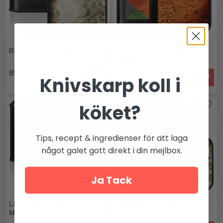
Rökt Salt Mill & Mortar
Flaming Dust ekologisk Mill &
Mortar
89 kr
89 kr
Knivskarp koll i
köket?
Tips, recept & ingredienser för att laga
något galet gott direkt i din mejlbox.
Ja Tack
Långpeppar ekologisk Mill &
Citrussalt Mill & Mortar
Mortar