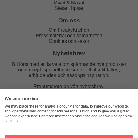
Mixat & Maxat
Stefan Tipsar
Om oss
Om FreakyKitchen
Pressmaterial och samarbeten
Cookies och kakor
Nyhetsbrev
Bli först med att få veta om spännande nya produkter
och recept, speciella presenter till alla tillfällen,
erbjudanden och säsongsinspiration.
Prenumerera på vårt nyhetsbrev!
E-post:
We use cookies
We may place these for analysis of our visitor data, to improve our website,
show personalised content, for ads personalisation and to give you a great
website experience. For more information about the cookies we use open the
settings.
FreakyKitchen
hello@freakykitchen.se
Telefon:
076-217 78 58 (mejla helst)