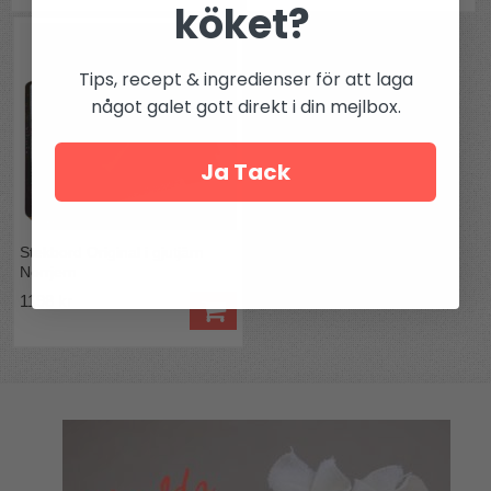
köket?
Tips, recept & ingredienser för att laga
något galet gott direkt i din mejlbox.
Ja Tack
Stekbord Original i gjutjärn
Norrjern
1198 kr