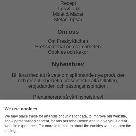
Recept
Tips & Trix
Mixat & Maxat
Stefan Tipsar
Om oss
Om FreakyKitchen
Pressmaterial och samarbeten
Cookies och kakor
Nyhetsbrev
Bli först med att få veta om spännande nya produkter
och recept, speciella presenter till alla tillfällen,
erbjudanden och säsongsinspiration.
Prenumerera på vårt nyhetsbrev!
E-post:
We use cookies
We may place these for analysis of our visitor data, to improve our website,
show personalised content, for ads personalisation and to give you a great
website experience. For more information about the cookies we use open the
settings.