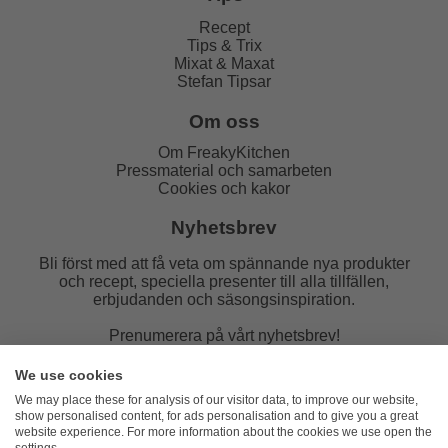
Recept
Tips & Trix
Mixat & Maxat
Stefan Tipsar
Om oss
Om FreakyKitchen
Pressmaterial och samarbeten
Cookies och kakor
Nyhetsbrev
Bli först med att få veta om spännande nya produkter
och recept, speciella presenter till alla tillfällen,
erbjudanden och säsongsinspiration.
Prenumerera på vårt nyhetsbrev!
E-post:
We use cookies
We may place these for analysis of our visitor data, to improve our website,
show personalised content, for ads personalisation and to give you a great
website experience. For more information about the cookies we use open the