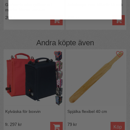
Grytvante eller grillvante i
Askskrapa med blåsrör Morsö
mocka Morsø vänster
269 kr
499 kr
Andra köpte även
Kylväska för boxvin
Spjälka flexibel 40 cm
fr. 297 kr
79 kr
Köp