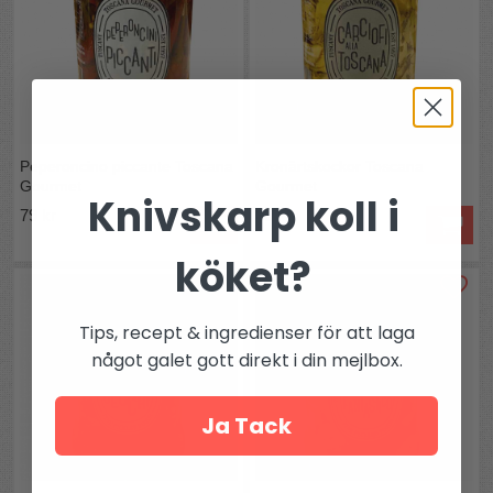
Peperoncino piccante Toscana
Kronärtskockor Toscana
Gourmet
Gourmet
Knivskarp koll i
79 kr
89 kr
köket?
Tips, recept & ingredienser för att laga
något galet gott direkt i din mejlbox.
Ja Tack