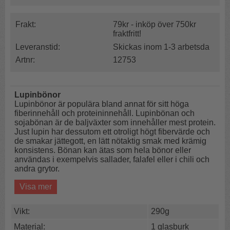
Frakt:
79kr - inköp över 750kr
fraktfritt!
Leveranstid:
Skickas inom 1-3 arbetsda
Artnr:
12753
Lupinbönor
Lupinbönor är populära bland annat för sitt höga
fiberinnehåll och proteininnehåll. Lupinbönan och
sojabönan är de baljväxter som innehåller mest protein.
Just lupin har dessutom ett otroligt högt fibervärde och
de smakar jättegott, en lätt nötaktig smak med krämig
konsistens. Bönan kan ätas som hela bönor eller
användas i exempelvis sallader, falafel eller i chili och
andra grytor.
Visa mer
Lupinbönan tillhör samma växtfamilj som kikärtor,
sojabönor och jordnötter och kan användas som de
första två eller rostas i ugnen för ett kalorisnålt alternativ
Vikt:
290g
till jordnötter.
Material:
1 glasburk