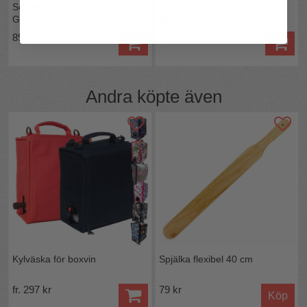
Soltorkade tomater Toscana
Antipasto Fantastico Toscana
Gourmet
Gourmet
89 kr
89 kr
Andra köpte även
Kylväska för boxvin
Spjälka flexibel 40 cm
fr. 297 kr
79 kr
Köp