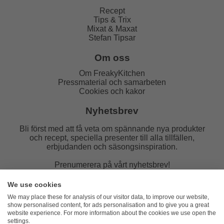
Recept
Tips & Trix
Mixat & Maxat
Stefan Tipsar
Om oss
Om FreakyKitchen
Pressmaterial och samarbeten
Cookies och kakor
Nyhetsbrev
Bli först med att få veta om spännande nya produkter
och recept, speciella presenter till alla tillfällen,
erbjudanden och säsongsinspiration.
Prenumerera på vårt nyhetsbrev!
E-post:
We use cookies
We may place these for analysis of our visitor data, to improve our website,
show personalised content, for ads personalisation and to give you a great
website experience. For more information about the cookies we use open the
settings.