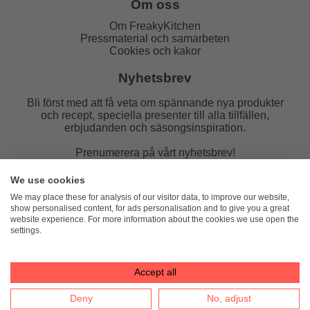
Om oss
Om FreakyKitchen
Pressmaterial och samarbeten
Cookies och kakor
Nyhetsbrev
Bli först med att få veta om spännande nya produkter
och recept, speciella presenter till alla tillfällen,
erbjudanden och säsongsinspiration.
Prenumerera på vårt nyhetsbrev!
E-post:
We use cookies
We may place these for analysis of our visitor data, to improve our website,
show personalised content, for ads personalisation and to give you a great
website experience. For more information about the cookies we use open the
settings.
FreakyKitchen
hello@freakykitchen.se
Telefon:
076-217 78 58 (mejla helst)
Accept all
Deny
No, adjust