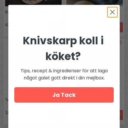
Baksten Rund med spade
Muffinsform 12 hål
420 kr
159 kr
Knivskarp koll i
köket?
Tips, recept & ingredienser för att laga
något galet gott direkt i din mejlbox.
Ja Tack
Termometer med spett
Springform 18 cm
185 kr
113 kr