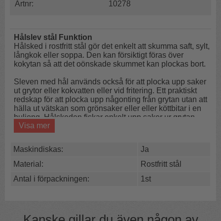
Artnr:
10278
Hålslev stål Funktion
Hålsked i rostfritt stål gör det enkelt att skumma saft, sylt,
långkok eller soppa. Den kan försiktigt föras över
kokytan så att det oönskade skummet kan plockas bort.
Sleven med hål används också för att plocka upp saker
ut grytor eller kokvatten eller vid fritering. Ett praktiskt
redskap för att plocka upp någonting från grytan utan att
hälla ut vätskan som grönsaker eller eller köttbitar i en
buljong. Hålskeden fiskar enkelt upp saker ur grytan,
Visa mer
kastrullen eller pannan utan att någon vätska kommer
med.
Frityrsleven kan även iska upp saker ur en friteringsgryta
Maskindiskas:
Ja
eller fritös.
Material:
Rostfritt stål
Skumma
Plocka upp
Antal i förpackningen:
1st
Fritera
En hålslev är bra att ha lättillgänglig nära spisen. Den
här har långt skaft med krok som gör den enkel att
Kanske gillar du även någon av