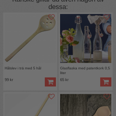
hantera och förvara.
dessa:
Längd:
31 cm
Matreial:
Rostfritt stål
Hålslev i trä med 5 hål
Glasflaska med patentkork 0,5
liter
99 kr
65 kr