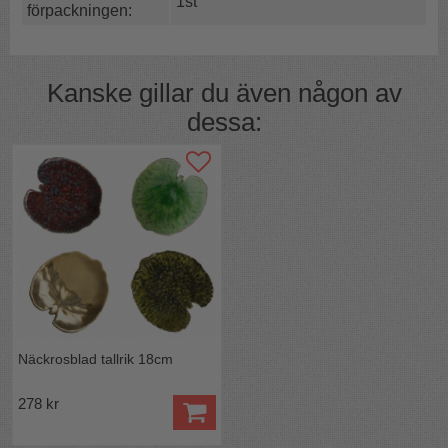
Skedbladets diameter (kulans):
2,5 cm
1st
förpackningen:
Kanske gillar du även någon av
dessa:
Näckrosblad tallrik 18cm
278 kr