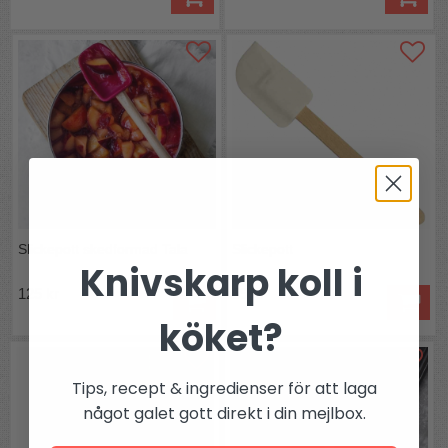
Slickepott skedformad Tala
Slickepott
Knivskarp koll i
125 kr
59 kr
köket?
Tips, recept & ingredienser för att laga
något galet gott direkt i din mejlbox.