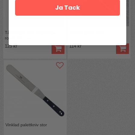
Ja Tack
Tårtskrapa eller degskrapa
Vinklad palett liten
rostfri 25,5 cm
125 kr
114 kr
Vinklad palettkniv stor