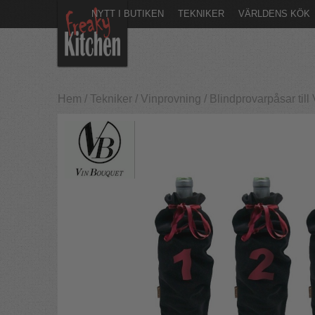
NYTT I BUTIKEN
TEKNIKER
VÄRLDENS KÖK
Hem
/
Tekniker
/
Vinprovning
/
Blindprovarpåsar ti