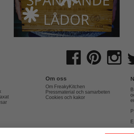
Om oss
N
Om FreakyKitchen
B
x
Pressmaterial och samarbeten
o
axat
Cookies och kakor
e
psar
P
E