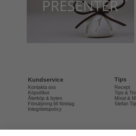
Tips
Kundservice
Recept
Kontakta oss
Tips & Tri
Köpvillkor
Mixat & M
Återköp & byten
Stefan Ti
Försäljning till företag
Integritetspolicy