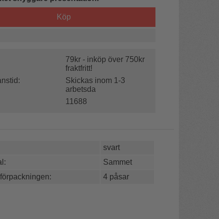
Köp
79kr - inköp över 750kr
fraktfritt!
nstid:
Skickas inom 1-3
arbetsda
11688
svart
l:
Sammet
 förpackningen:
4 påsar