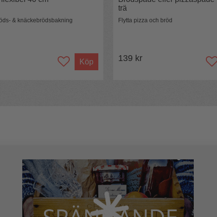
trä
bröds- & knäckebrödsbakning
Flytta pizza och bröd
139 kr
Köp