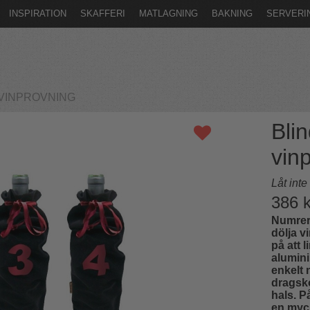
INSPIRATION
SKAFFERI
MATLAGNING
BAKNING
SERVERI
ll VINPROVNING
Blin
vin
Låt inte
386
k
Numrera
dölja v
på att 
alumini
enkelt 
dragsk
hals. P
en myc