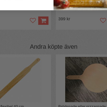
n att skada korken
Lär dig hitta smaken
399 kr
Andra köpte även
 flexibel 40 cm
Brödspade eller pizzaspade 