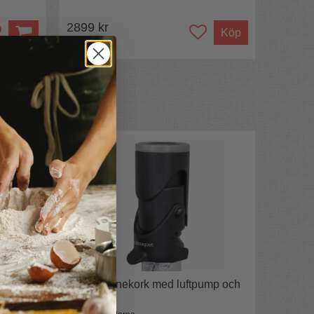
2899 kr
Köp
a och
Champagnekork med luftpump och
datum