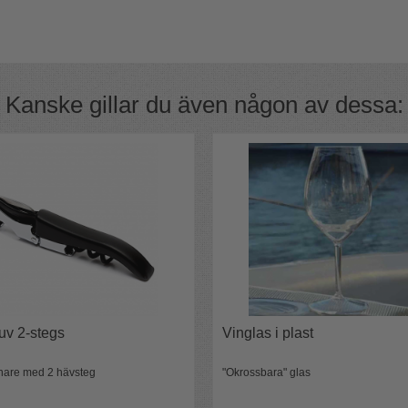
an enkelt ska kunna hålla ordning på vilken
Kanske gillar du även någon av dessa:
ade för vinprovningar där man vill eliminera
åde Bourgogne och Bordeaux och eftersom
ja buteljens form kan man inte se från vilket
ndprovning oavsett på vilken nivå.
provning
4 stycken numrerade påsar i svart
 i rött.
uv 2-stegs
Vinglas i plast
nare med 2 hävsteg
"Okrossbara" glas