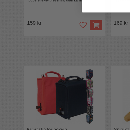
"Supereffektiv pressning utan kärnor"
Öppna uta
159 kr
169 kr
Kylväska för boxvin
Spjälka