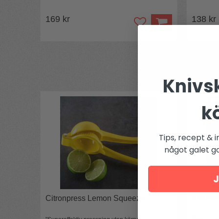
169 kr
138 kr
Knivsk
k
Tips, recept & i
något galet got
J
Citronpress Lemon Squeezer
Bladkor