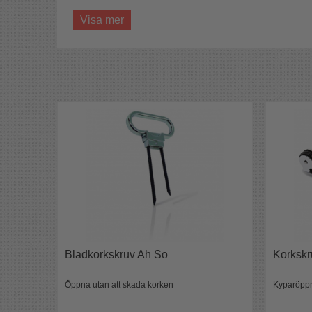
4 numrerade påsar
Visa mer
Döljer etikett & varumärke
Svart sammet med fina röda band
Påsar för blindsmakning som numrerats för att m
flaska som är vilken utan att se etiketten, design
förutfattade meningar om viner eller varumärken.
Blindprovarpåsar som passar vinflaskor från b
påsarna sitter löst på vinflaskorna utan att avslö
distrikt flaskan kommer.
Vingömmorna är helt perfekt när du ska ha en bli
Innehåll:
Blindprovning påsar till flaskor för vin
velourtyg numrerade med var sin siffra 1,2,3 och 4
Importör:
Starild AB, Höganäs
Bladkorkskruv Ah So
Korkskr
Öppna utan att skada korken
Kyparöpp