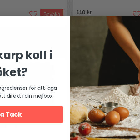
118 kr
Bevaka
Mer från
VinBouquet
arp koll i
öket?
ngredienser för att laga
t direkt i din mejlbox.
a Tack
kskruv Ah So
Doftlåda 12st aromer för röd
vita viner