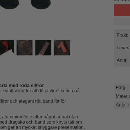
Frakt:
Levera
Artnr:
arta med röda siffror
Färg:
vinflaskor för att dölja vinetiketten på
Materia
fror och elegant rött band för för
Antal i
er, aluminiumfolie eller något annat utan
 med dragsko och band som knyts tätt om
v som ger en mycket snyggare presentation.