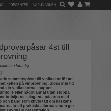
NG
PRESENTER
VARUMÄRKEN
dprovarpåsar 4st till
provning
 etiketten lura dig
r
de sammetspåsar till vinflaskor för att
inetiketten på vinprovning. Slösa inte tid
linda in vinflaskorna i papper,
umfolie eller något annat utan stoppa
ner buteljerna i eleganta påsarna med
o och band som knyts tätt om flaskans
åsarna är ett praktiskt alternativ som ger
ket snyggare presentation.