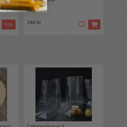
Bevara bubblorna
240 kr
Köp
rund i
Cellofanpåsar nr 3