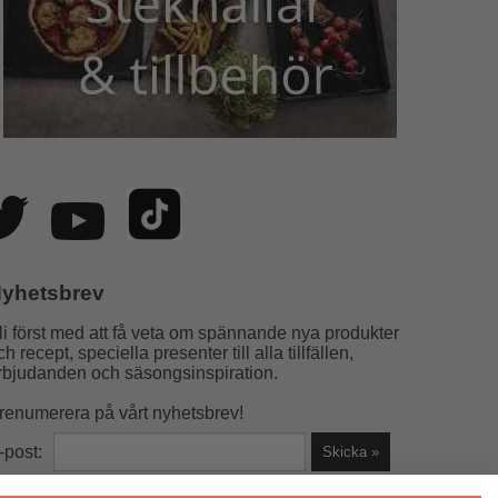
yhetsbrev
li först med att få veta om spännande nya produkter
ch recept, speciella presenter till alla tillfällen,
rbjudanden och säsongsinspiration.
renumerera på vårt nyhetsbrev!
-post: