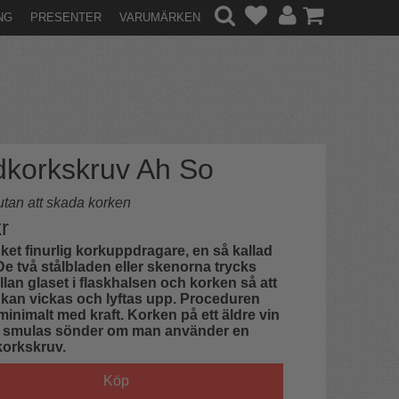
NG
PRESENTER
VARUMÄRKEN
dkorkskruv Ah So
tan att skada korken
r
et finurlig korkuppdragare, en så kallad
De två stålbladen eller skenorna trycks
lan glaset i flaskhalsen och korken så att
kan vickas och lyftas upp. Proceduren
minimalt med kraft. Korken på ett äldre vin
tt smulas sönder om man använder en
korkskruv.
Köp