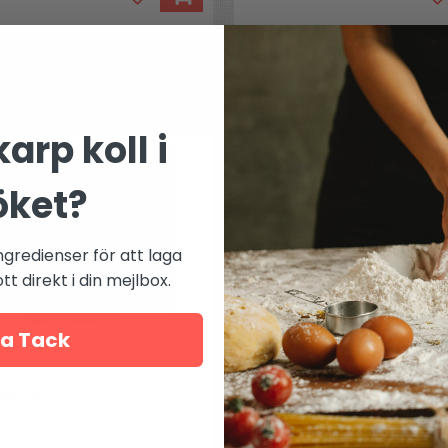
Mer från
VinBouquet
arp koll i
öket?
ngredienser för att laga
t direkt i din mejlbox.
a Tack
gnekork med luftpump och
Spottkopp Spitton svart
bblorna
Klassisk spitton