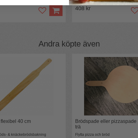
408 kr
Andra köpte även
 flexibel 40 cm
Brödspade eller pizzaspade 
trä
bröds- & knäckebrödsbakning
Flytta pizza och bröd