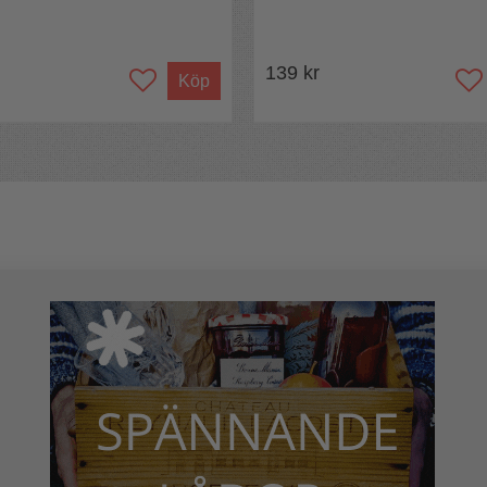
139 kr
Köp