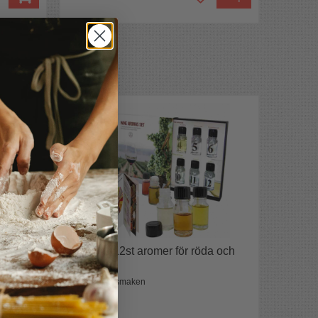
Doftlåda 12st aromer för röda och
vita viner
Lär dig hitta smaken