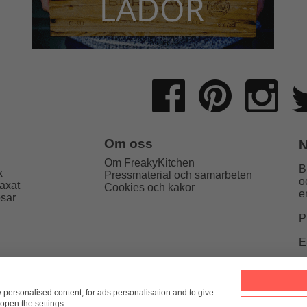
Om oss
N
Om FreakyKitchen
B
x
Pressmaterial och samarbeten
o
axat
Cookies och kakor
e
psar
P
E
Kitchen
hello@freakykitchen.se
Telefon:
076-217 78 58 (mej
w personalised content, for ads personalisation and to give
open the settings.