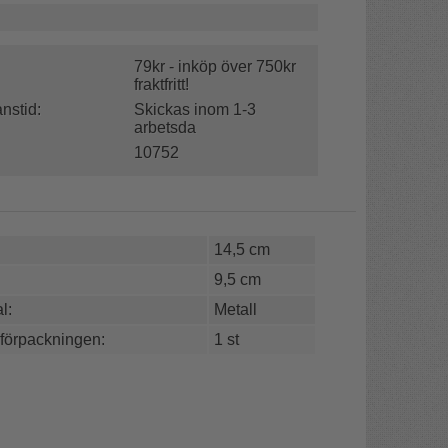
79kr - inköp över 750kr
fraktfritt!
nstid:
Skickas inom 1-3
arbetsda
10752
14,5 cm
9,5 cm
l:
Metall
 förpackningen:
1 st