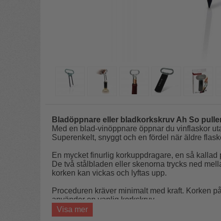
Bladöppnare eller bladkorkskruv Ah So pulle
Med en blad-vinöppnare öppnar du vinflaskor uta
Superenkelt, snyggt och en fördel när äldre flas
En mycket finurlig korkuppdragare, en så kallad p
De två stålbladen eller skenorna trycks ned mella
korken kan vickas och lyftas upp.
Proceduren kräver minimalt med kraft. Korken på
använder en vanlig korkskruv.
Visa mer