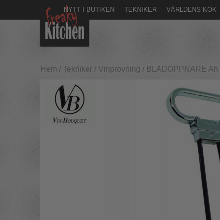
NYTT I BUTIKEN
TEKNIKER
VÄRLDENS KÖK
Hem
/
Tekniker
/
Vinprovning
/
BLADÖPPNARE Ah So p