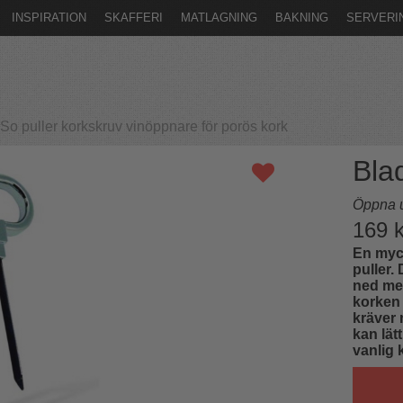
INSPIRATION
SKAFFERI
MATLAGNING
BAKNING
SERVERI
uller korkskruv vinöppnare för porös kork
Bla
Öppna u
169
k
En myck
puller.
ned mel
korken 
kräver 
kan lä
vanlig 