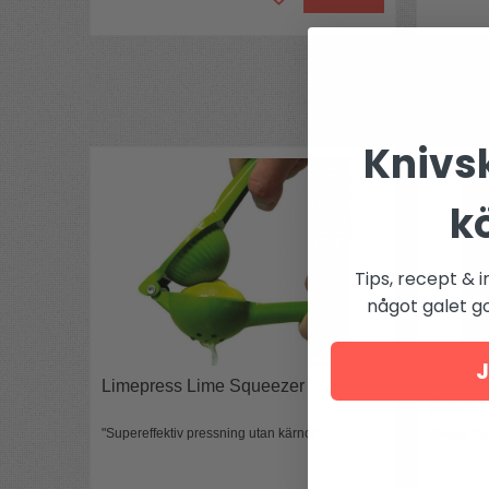
Bredd:
9,5 cm
Material:
Metall
Antal i förpackningen:
1 st
Knivsk
k
Tips, recept & i
något galet got
J
Limepress Lime Squeezer
Champa
datum
"Supereffektiv pressning utan kärnor"
Bevara bu