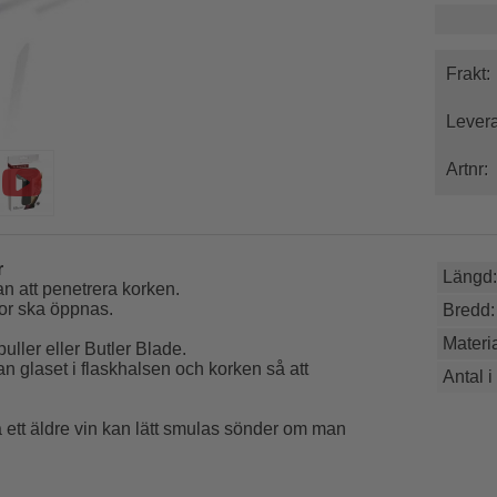
Frakt:
Levera
Artnr:
r
Längd:
n att penetrera korken.
kor ska öppnas.
Bredd:
Materia
uller eller Butler Blade.
n glaset i flaskhalsen och korken så att
Antal i
 ett äldre vin kan lätt smulas sönder om man