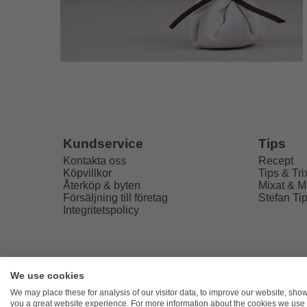
Tips
Kundservice
Recept
Kontakta oss
Tips & Tri
Köpvillkor
Mixat & M
Återköp & byten
Stefan Ti
Försäljning till företag
Integritetspolicy
We use cookies
Freaky
We may place these for analysis of our visitor data, to improve our website, sho
you a great website experience. For more information about the cookies we use 