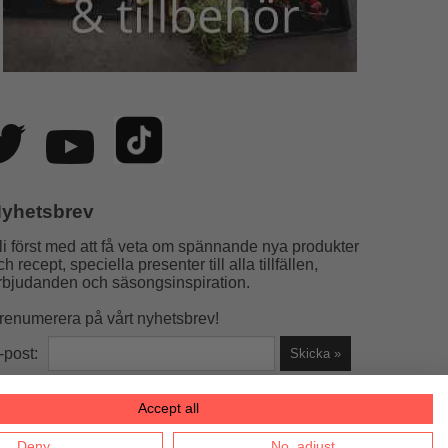
yhetsbrev
li först med att få veta om spännande nya produkter
ch recept, speciella presenter till alla tillfällen,
rbjudanden och säsongsinspiration.
renumerera på vårt nyhetsbrev!
-post:
Accept all
la helst)
Deny
No, adjust