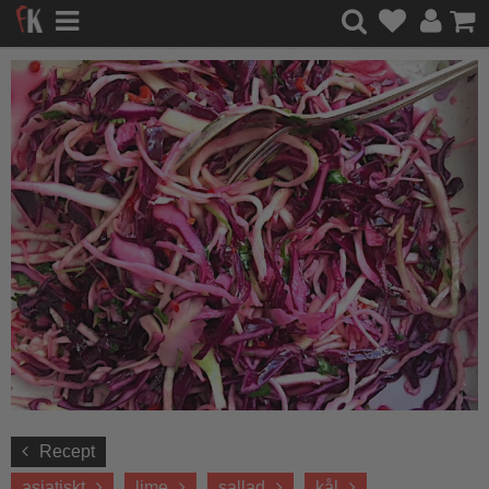
Recept
asiatiskt
lime
sallad
kål