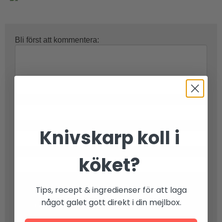
Bli först att kommentera:
Namn:
E-postadress (publiceras ej):
Knivskarp koll i
Ange koden:
WM8DbF
(motverkar spam)
köket?
Tips, recept & ingredienser för att laga
något galet gott direkt i din mejlbox.
Kommentera »