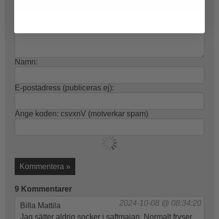
Skriv kommentar:
Namn:
E-postadress (publiceras ej):
Ange koden:
csvxnV
(motverkar spam)
Kommentera »
9 Kommentarer
2024-10-08 @ 08:34:20
Billa Mattila
Jag sätter aldrig socker i saftmajan. Normalt fryser