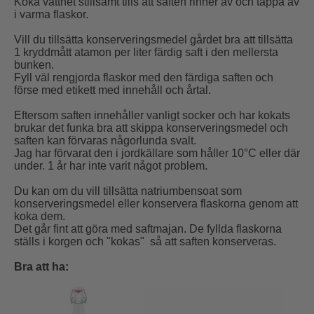
Koka vattnet stillsamt tills att saften rinner av och tappa av
i varma flaskor.
Vill du tillsätta konserveringsmedel gårdet bra att tillsätta
1 kryddmått atamon per liter färdig saft i den mellersta
bunken.
Fyll väl rengjorda flaskor med den färdiga saften och
förse med etikett med innehåll och årtal.
Eftersom saften innehåller vanligt socker och har kokats
brukar det funka bra att skippa konserveringsmedel och
saften kan förvaras någorlunda svalt.
Jag har förvarat den i jordkällare som håller 10°C eller där
under. 1 år har inte varit något problem.
Du kan om du vill tillsätta natriumbensoat som
konserveringsmedel eller konservera flaskorna genom att
koka dem.
Det går fint att göra med saftmajan. De fyllda flaskorna
ställs i korgen och "kokas" så att saften konserveras.
Bra att ha: