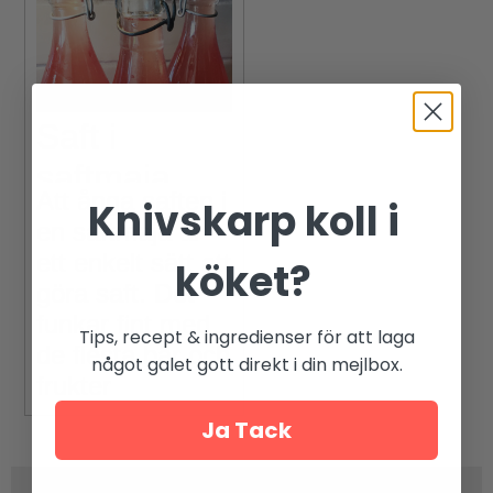
Saft i
saftmaja
Att ånga saften i
Knivskarp koll i
en saftmaja är
ett enkelt sätt att
köket?
göra saft. Det
funkar fint med
Tips, recept & ingredienser för att laga
de flesta bär och
något galet gott direkt i din mejlbox.
frukter
Ja Tack