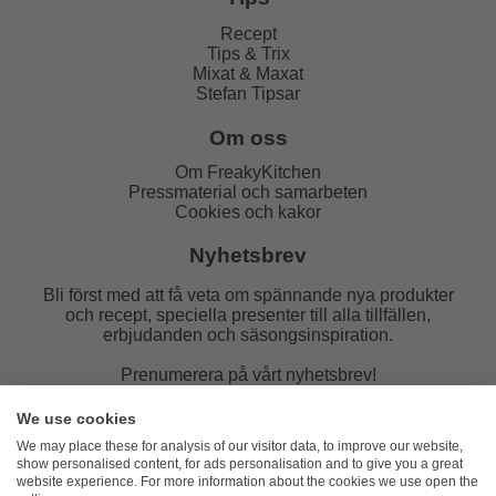
Recept
Tips & Trix
Mixat & Maxat
Stefan Tipsar
Om oss
Om FreakyKitchen
Pressmaterial och samarbeten
Cookies och kakor
Nyhetsbrev
Bli först med att få veta om spännande nya produkter
och recept, speciella presenter till alla tillfällen,
erbjudanden och säsongsinspiration.
Prenumerera på vårt nyhetsbrev!
E-post:
We use cookies
We may place these for analysis of our visitor data, to improve our website,
show personalised content, for ads personalisation and to give you a great
website experience. For more information about the cookies we use open the