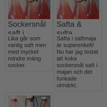
Sockersnål
Safta &
saft i
sylta
Lika går som
Safta i saftmaja
saftmaja
vanlig saft men
är superenkelt!
med mycket
Nu har jag testat
mindre mäng
att koka
socker.
sockersnål saft i
majan och det
funkade
utmärkt.