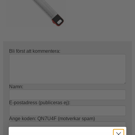
Bli först att kommentera:
Namn:
E-postadress (publiceras ej):
Ange koden:
QN7U4F
(motverkar spam)