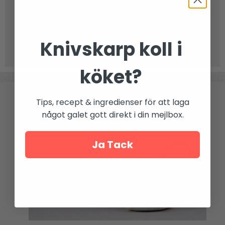
Kommentera »
Knivskarp koll i
Inga kommentarer
köket?
Tips, recept & ingredienser för att laga
något galet gott direkt i din mejlbox.
Ja Tack