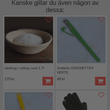
men mjuk textil. På sidan va varje skyddsvante finns en
Kanske gillar du även någon av
ögla för upphängning.
dessa:
Längd: 45cm
Jäskorg i rotting rund 1,7l
Snittkniv GRIGNETTE®
VERTE
179 kr
49 kr