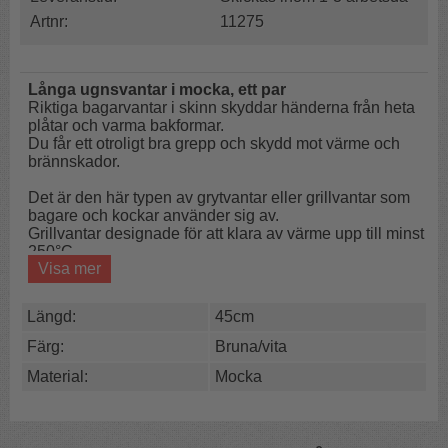
Artnr:
11275
Långa ugnsvantar i mocka, ett par
Riktiga bagarvantar i skinn skyddar händerna från heta
plåtar och varma bakformar.
Du får ett otroligt bra grepp och skydd mot värme och
brännskador.
Det är den här typen av grytvantar eller grillvantar som
bagare och kockar använder sig av.
Grillvantar designade för att klara av värme upp till minst
250°C.
Visa mer
Ugnsvante i mocka med krage i mocka skyddar
händerna så att du inte bränner dig på ugnen eller
Längd:
45cm
spisen.
Självklart är det ett par vantar så att du kan skydda båda
Färg:
Bruna/vita
händerna, höger och vänster hand.
Material:
Mocka
Helt perfekt som grillvantar till mästergrillaren eftersom
de ger riktigt bra skydd långt upp på armen.
Mocka på utsidan, invändigt vadderade och fodrade