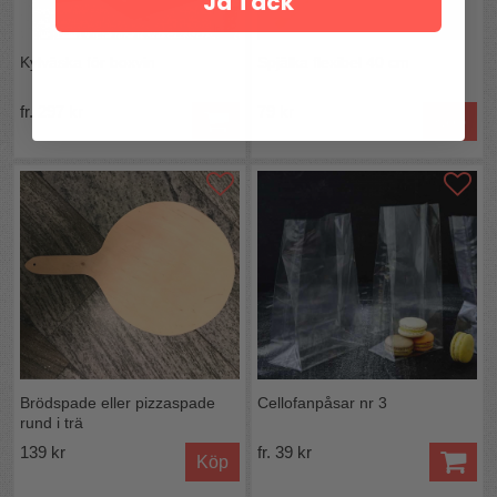
Ja Tack
Kylväska för boxvin
Spjälka flexibel 40 cm
fr. 297 kr
79 kr
Köp
Brödspade eller pizzaspade
Cellofanpåsar nr 3
rund i trä
139 kr
fr. 39 kr
Köp