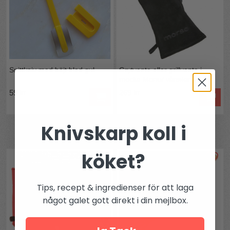
Snittkniv med böjt blad gul
Grytvante eller grillvante i
mocka Morsø vänster
59 kr
269 kr
Knivskarp koll i
Andra köpte även
köket?
Tips, recept & ingredienser för att laga
något galet gott direkt i din mejlbox.