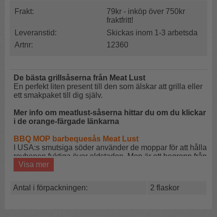
Frakt:
79kr - inköp över 750kr
fraktfritt!
Leveranstid:
Skickas inom 1-3 arbetsda
Artnr:
12360
De bästa grillsåserna från Meat Lust
En perfekt liten present till den som älskar att grilla eller
ett smakpaket till dig själv.
Mer info om meatlust-såserna hittar du om du klickar
i de orange-färgade länkarna
BBQ MOP barbequesås Meat Lust
I USA:s smutsiga söder använder de moppar för att hålla
revbenen fuktiga över eldstaden. Mop är ett begrepp från
Visa mer
de amerikanska sydstaterna där man grillar stora
mängder kött tillagas i så kallade BBQ-pits eller
grillgropar.
Antal i förpackningen:
2 flaskor
Ghost Chilli Meat Lust
Böj ditt huivud och visa din respekt för Bhut Jolokia eller