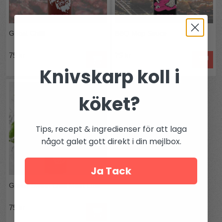
Ghost Chilli
BBQ Mop Sauce
75 kr
75 kr
Knivskarp koll i
köket?
Tips, recept & ingredienser för att laga
något galet gott direkt i din mejlbox.
Ja Tack
Green Sweet Chilli Meat Lust
75 kr