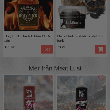
Holy Fuck The Rib Man BBQ-
Black Garlic - skalade klyftor i
sås
burk
189 kr
79 kr
Köp
Mer från
Meat Lust