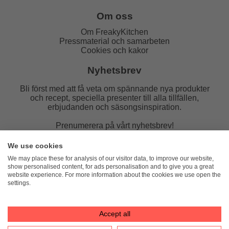
Om oss
Om FreakyKitchen
Pressmaterial och samarbeten
Cookies och kakor
Nyhetsbrev
Bli först med att få veta om spännande nya produkter
och recept, speciella presenter till alla tillfällen,
erbjudanden och säsongsinspiration.
Prenumerera på vårt nyhetsbrev!
E-post:
We use cookies
We may place these for analysis of our visitor data, to improve our website,
show personalised content, for ads personalisation and to give you a great
website experience. For more information about the cookies we use open the
settings.
FreakyKitchen
hello@freakykitchen.se
Telefon:
076-217 78 58 (mejla helst)
Accept all