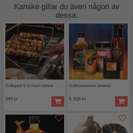
Ghost Chili.
Kanske gillar du även någon av
Denna läskiga krydda har valt dig att festa på sin eldiga
smak.
dessa:
Var försiktig, tvätta alltid händerna och beställ dig en ny
uppsättning smaklökar.
Grillspett 6 st med hållare
Grillmästarens smaker
649 kr
fr. 635 kr