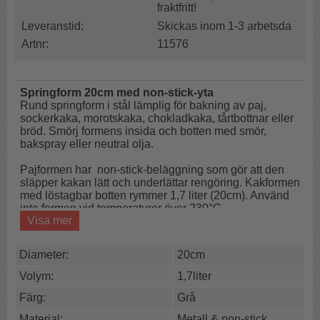
fraktfritt!
Leveranstid:
Skickas inom 1-3 arbetsda
Artnr:
11576
Springform 20cm med non-stick-yta
Rund springform i stål lämplig för bakning av paj,
sockerkaka, morotskaka, chokladkaka, tårtbottnar eller
bröd. Smörj formens insida och botten med smör,
bakspray eller neutral olja.
Pajformen har non-stick-beläggning som gör att den
släpper kakan lätt och underlättar rengöring. Kakformen
med löstagbar botten rymmer 1,7 liter (20cm). Använd
inte formen vid temperaturer över 230°C.
Visa mer
Rostfri
Non-stick
Diameter:
20cm
Lös botten
Volym:
1,7liter
Kombinera gärna tårtformen med andra springformar
Färg:
Grå
med mindre och större diameter för att bygga en vacker
Material:
Metall & non-stick