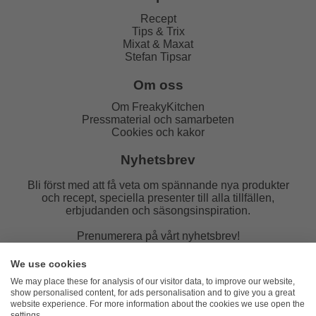
Recept
Tips & Trix
Mixat & Maxat
Stefan Tipsar
Om oss
Om FreakyKitchen
Pressmaterial och samarbeten
Cookies och kakor
Nyhetsbrev
Bli först med att få veta om spännande nya produkter
och recept, speciella presenter till alla tillfällen,
erbjudanden och säsongsinspiration.
Prenumerera på vårt nyhetsbrev!
E-post:
We use cookies
We may place these for analysis of our visitor data, to improve our website,
show personalised content, for ads personalisation and to give you a great
website experience. For more information about the cookies we use open the
settings.