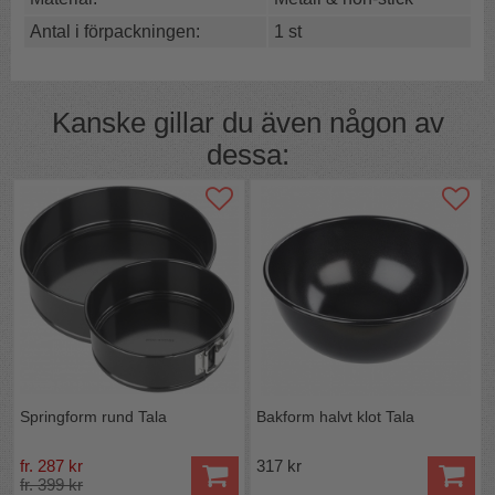
våningstårta eller bröllopstårta.
Antal i förpackningen:
1 st
Använd helst redskap av silikon, plast eller trä som inte
repar.
Handdisk rekommenderas.
Kanske gillar du även någon av
PFOA/PTFE-fri non-stick-coating.
dessa:
Springform rund Tala
Bakform halvt klot Tala
fr. 287 kr
317 kr
fr. 399 kr