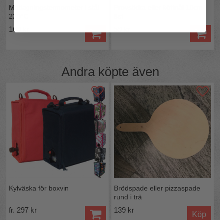
Matlagningstermometer i stål
Provsticka eller köttnål 10cm
220°C
8st
169 kr
59 kr
Andra köpte även
Kylväska för boxvin
Brödspade eller pizzaspade
rund i trä
fr. 297 kr
139 kr
Köp