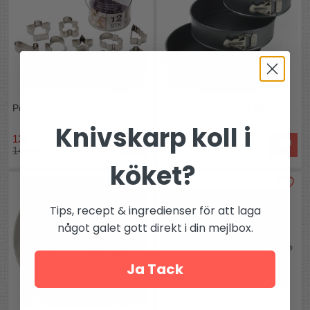
Pepparkaksmått set om 12 st
Springformset 20-24-26cm
Knivskarp koll i
139 kr
329 kr
149 kr
köket?
Tips, recept & ingredienser för att laga
något galet gott direkt i din mejlbox.
Ja Tack