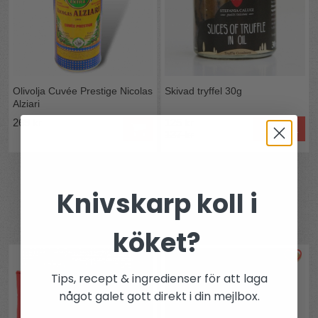
Djup:
60mm
Olivolja Cuvée Prestige Nicolas
Skivad tryffel 30g
Alziari
269 kr
125 kr
Bevaka
137 kr
Mer från
Senga
Knivskarp koll i
Andra köpte även
köket?
Tips, recept & ingredienser för att laga
något galet gott direkt i din mejlbox.