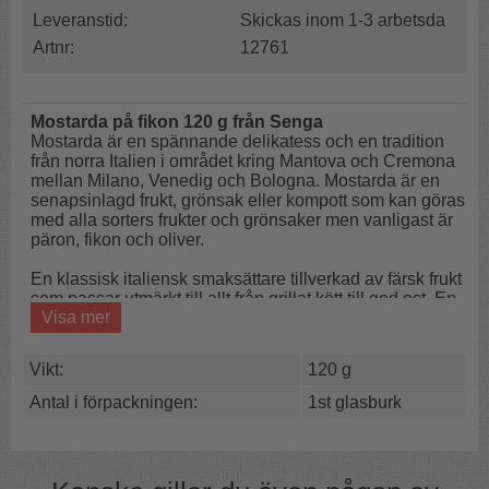
Leveranstid:
Skickas inom 1-3 arbetsda
Artnr:
12761
Mostarda på fikon
120 g
från Senga
Mostarda är en spännande delikatess och en tradition
från norra Italien i området kring Mantova och Cremona
mellan Milano, Venedig och Bologna. Mostarda är en
senapsinlagd frukt, grönsak eller kompott som kan göras
med alla sorters frukter och grönsaker men vanligast är
päron, fikon och oliver.
En klassisk italiensk smaksättare tillverkad av färsk frukt
som passar utmärkt till allt från grillat kött till god ost. En
Visa mer
alldeles unik söt-syrlig produkt med sting i smaken,
framställd helt utan konserveringsmedel eller tillsatser.
Fikonmostardan smakar fantastiskt till ost och kan
Vikt:
120 g
kombineras med väldigt mycket i köket.
Antal i förpackningen:
1st glasburk
Mostardans ursprung kan spåras tillbaka till 1300-talet
och omtalas som den brännande saften. Saften fås från
kokning av färska fikon och senapsessens och serveras
till ost eller till fisk och kött m.m.