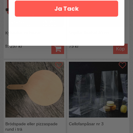
Ja Tack
Kylväska för boxvin
Spjälka flexibel 40 cm
fr. 297 kr
79 kr
Köp
Brödspade eller pizzaspade
Cellofanpåsar nr 3
rund i trä