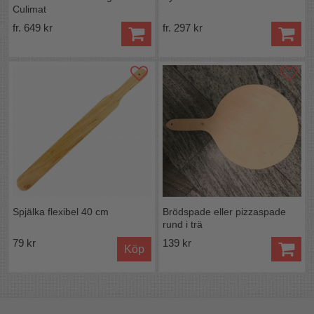
Culimat
fr. 649 kr
fr. 297 kr
Spjälka flexibel 40 cm
Brödspade eller pizzaspade
rund i trä
79 kr
139 kr
Köp