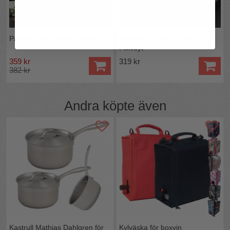
Pajform i vitt porslin Pillivuyt
Minipanna oval i gjutjärn
Pillivuyt
359 kr
319 kr
382 kr
Andra köpte även
Kastrull Mathias Dahlgren för
Kylväska för boxvin