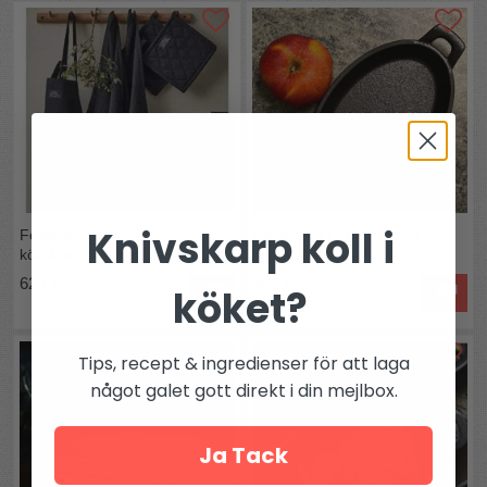
Knivskarp koll i
Förkläde, grytlappar,
Minipanna i gjutjärn oval
kökshanddukar i set svart
mindre Pillivuyt
625 kr
269 kr
köket?
Tips, recept & ingredienser för att laga
något galet gott direkt i din mejlbox.
Ja Tack