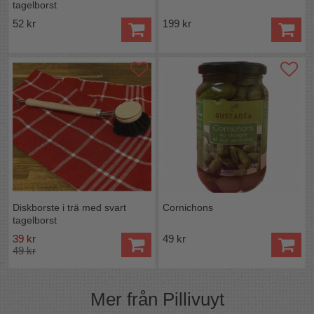
tagelborst
52 kr
199 kr
Diskborste i trä med svart
Cornichons
tagelborst
39 kr
49 kr
49 kr
Mer från
Pillivuyt