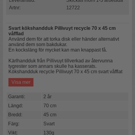
Leveranstid:
Skickas inom 1-3 arbetsda
Artnr:
12722
Svart kökshandduk Pillivuyt recycle 70 x 45 cm
våfflad
Använd dem för att torka disk eller händer alternativt
använd dem som bakdukar.
En kocksläng för mycket kan man knappast få.
Kärlhandduk från Pillivuyt tillverkad av återvunna
tygrester som annars skulle ha kasserats.
Kökshandduk recycle Pillivuyt 70 x 45 cm svart våfflat
Visa mer
Färg:
Svart
Antal i förpackningen:
1st
Mått:
70x45 cm
Garanti:
2 år
Vikt:
130g
Material:
tillverkad av återvunna tygrester som annars
Längd:
70 cm
skulle ha kasserats
Bredd:
45 cm
Tvättråd:
40°C
Vi rekommenderar tvätt med liknande färger.
Färg:
Svart
Vikt:
130g