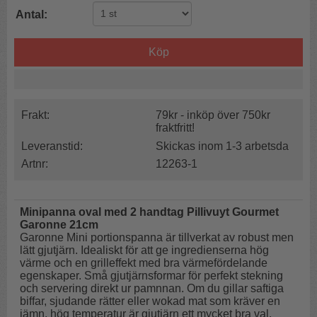
Antal:
Köp
Frakt:
79kr - inköp över 750kr
fraktfritt!
Leveranstid:
Skickas inom 1-3 arbetsda
Artnr:
12263-1
Minipanna oval med 2 handtag Pillivuyt Gourmet
Garonne 21cm
Garonne Mini portionspanna är tillverkat av robust men
lätt gjutjärn. Idealiskt för att ge ingredienserna hög
värme och en grilleffekt med bra värmefördelande
egenskaper. Små gjutjärnsformar för perfekt stekning
och servering direkt ur pamnnan. Om du gillar saftiga
biffar, sjudande rätter eller wokad mat som kräver en
jämn, hög temperatur är gjutjärn ett mycket bra val.