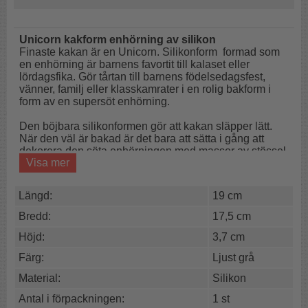
Unicorn kakform enhörning av silikon
Finaste kakan är en Unicorn. Silikonform formad som
en enhörning är barnens favortit till kalaset eller
lördagsfika. Gör tårtan till barnens födelsedagsfest,
vänner, familj eller klasskamrater i en rolig bakform i
form av en supersöt enhörning.
Den böjbara silikonformen gör att kakan släpper lätt.
När den väl är bakad är det bara att sätta i gång att
dekorera den söta enhörningen med massor av stössel
Visa mer
och glitter. Barnen älskar att hjälpa till!
Längd:
19 cm
Längd:
19 cm
Bredd:
17,5 cm
Höjd:
3,7 cm
Bredd:
17,5 cm
Färg:
Ljust grå
Höjd:
3,7 cm
Färg:
Ljust grå
Material:
Silikon
Antal i förpackningen:
1 st