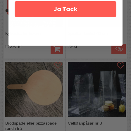
Ja Tack
Kylväska för boxvin
Spjälka flexibel 40 cm
fr. 297 kr
79 kr
Köp
Brödspade eller pizzaspade
Cellofanpåsar nr 3
rund i trä