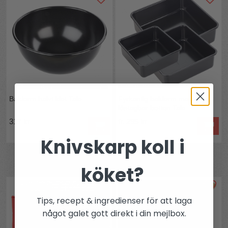
Bakform halvt klot Tala
Fyrkantig bakform med
löstagbar botten Tala
317 kr
fr. 295 kr
Knivskarp koll i
Andra köpte även
köket?
Tips, recept & ingredienser för att laga
något galet gott direkt i din mejlbox.